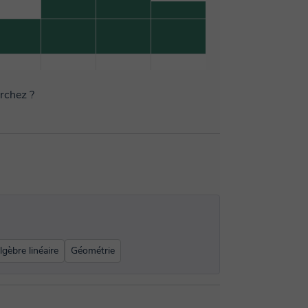
erchez ?
lgèbre linéaire
Géométrie