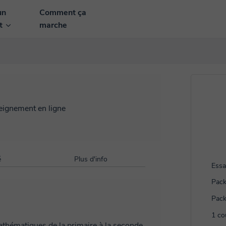
un
Comment ça
nt
marche
seignement en ligne
é
Plus d'info
Essa
Pack
Pack
1 co
athématiques de la primaire à la seconde.