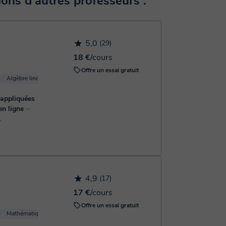
ns d'autres professeurs :
 pour confirmer la réservation.
5,0
(29)
18 €
/cours
Offre un essai gratuit
Algèbre linéaire
Mathématiques appliquées
Trigonométrie
Calcul
appliquées
en ligne
⏤
ncienne
option
ériences en
4,9
(17)
17 €
/cours
Offre un essai gratuit
Mathématiques appliquées
Trigonométrie
Calcul
Géométrie