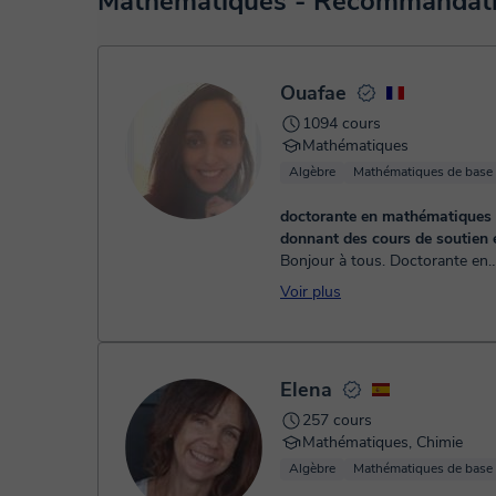
Mathématiques - Recommandatio
virtuel. Vous avez deux options:
- carte de débit / crédit
- Paypal
Une fois le paiement réglé, nous vous enverrons un e-mail
Ouafae
1094 cours
Mathématiques
Algèbre
Mathématiques de base
doctorante en mathématiques 
donnant des cours de soutien 
Bonjour à tous. Doctorante en
mathématiques appliquées et a
Voir plus
élève des classes préparatoire 
MPSI/MP, ayant 5 années d’exp
ense...
Elena
257 cours
Mathématiques, Chimie
Algèbre
Mathématiques de base