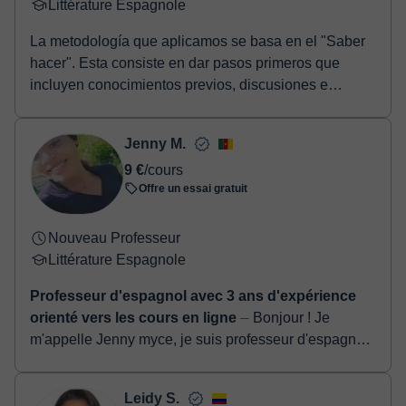
Littérature Espagnole
La metodología que aplicamos se basa en el "Saber
hacer". Esta consiste en dar pasos primeros que
incluyen conocimientos previos, discusiones e
intercambios de ideas, feedback los cuales servirán
de base para ir enriqueciendo el trabajo, o tarea,
Jenny M.
requerido. Es decir, invitamos al alumno a que
9 €
/cours
exteriorice sus saberes, los organice y proceda a
Offre un essai gratuit
disponerlos según las especificaciones de la prueba
requerida, sea a nivel oral (exposiciones,
presentaciones) o a nivel escrito (ensayos,
Nouveau Professeur
cuestionarios).
Littérature Espagnole
Professeur d'espagnol avec 3 ans d'expérience
orienté vers les cours en ligne
⏤ Bonjour ! Je
m'appelle Jenny myce, je suis professeur d'espagnol.
J'ai un bac+3 en espagnol. J'ai 3 ans d'expérience
dans comme professeur de cours en...
Leidy S.