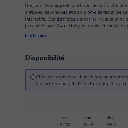
Bonjour ! Je m'appelle José Lirón, je suis diplômé e
d'études hispaniques et un diplôme de technicien 
interactifs. Ces dernières années, je me suis prin
jeux vidéo avec C# et Unity, et je suis ici car j'a
domaines. =)
Lire la suite
Si vous souhaitez apprendre C# ou Unity (ou si vou
ou l'autre de ces domaines), je peux vous aider av
Disponibilité
pertinents, en essayant de trouver un moyen de ren
programmation plus facile à comprendre et à assimi
Choisissez une date et une heure pour commen
Si vous êtes intéressé, n'hésitez pas à me contacter
Les heures sont affichées dans votre fuseau ho
spécifiques. Je serai ravi de vous aider ! =)
ven.
sam.
dim.
07/08
08/08
09/08