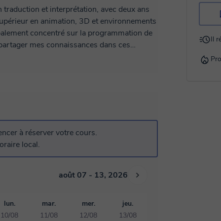
n traduction et interprétation, avec deux ans
supérieur en animation, 3D et environnements
cipalement concentré sur la programmation de
Il 
ime partager mes connaissances dans ces
Pro
s avez des questions spécifiques dans l'un
ec des explications simples et des exemples
dre quelque chose d'aussi abstrait que la
ler.
cer à réserver votre cours.
 et à me faire part de vos besoins
raire local.
août 07 - 13, 2026
lun.
mar.
mer.
jeu.
10/08
11/08
12/08
13/08