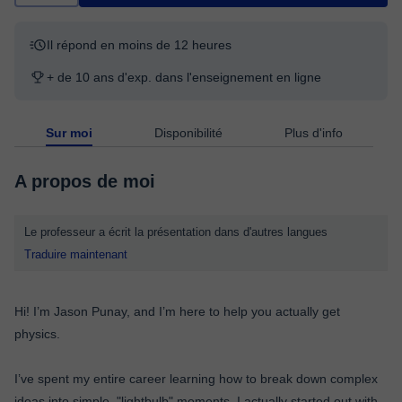
Il répond en moins de 12 heures
+ de 10 ans d'exp. dans l'enseignement en ligne
Sur moi
Disponibilité
Plus d'info
A propos de moi
Le professeur a écrit la présentation dans d'autres langues
Traduire maintenant
Hi! I’m Jason Punay, and I’m here to help you actually get
physics.
I’ve spent my entire career learning how to break down complex
ideas into simple, "lightbulb" moments. I actually started out with