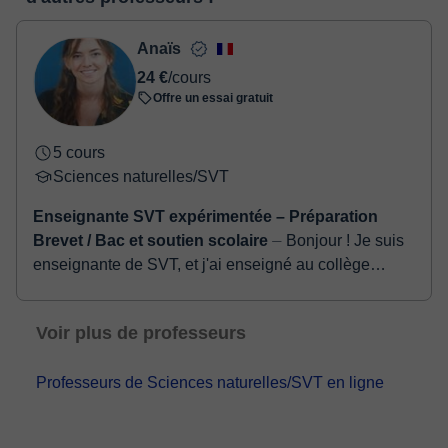
deux options:
- carte de débit / crédit
- Paypal
Anaïs
Une fois le paiement réglé, nous vous enverrons un e-mail pour
24 €
/cours
confirmer la réservation.
Offre un essai gratuit
5 cours
Sciences naturelles/SVT
Enseignante SVT expérimentée – Préparation
Brevet / Bac et soutien scolaire
⏤ Bonjour ! Je suis
enseignante de SVT, et j'ai enseigné au collège
comme au lycée. J’accompagne donc les élèves de la
6ᵉ à la Terminale en sciences (S...
Voir plus de professeurs
Professeurs de Sciences naturelles/SVT en ligne