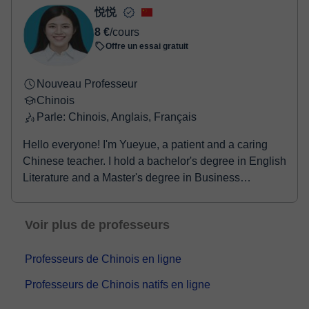
d'apprentissage du chinois avec vou...
悦悦
8 €
/cours
Offre un essai gratuit
Nouveau Professeur
Chinois
Parle: Chinois, Anglais, Français
Hello everyone! I'm Yueyue, a patient and a caring
Chinese teacher. I hold a bachelor's degree in English
Literature and a Master's degree in Business
Administration (MBA). I’m also certified by the Ministry
of Education as a teacher of Chinese to speakers of
Voir plus de professeurs
other languages(CTCSOL), with a Mandarin
Proficiency Certificate (Level 1- Grade B) and a
Professeurs de Chinois en ligne
TEM‑8 English certificate. I have 3 years of teaching
experience in Chinese .My students are mainly
Professeurs de Chinois natifs en ligne
children and adults and my lessons cover Complete