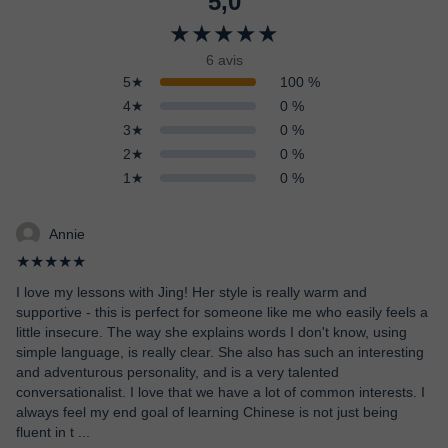
5,0
★★★★★
6 avis
5★
100 %
4★
0 %
3★
0 %
2★
0 %
1★
0 %
Annie
★★★★★
I love my lessons with Jing! Her style is really warm and
supportive - this is perfect for someone like me who easily feels a
little insecure. The way she explains words I don't know, using
simple language, is really clear. She also has such an interesting
and adventurous personality, and is a very talented
conversationalist. I love that we have a lot of common interests. I
always feel my end goal of learning Chinese is not just being
fluent in t
...