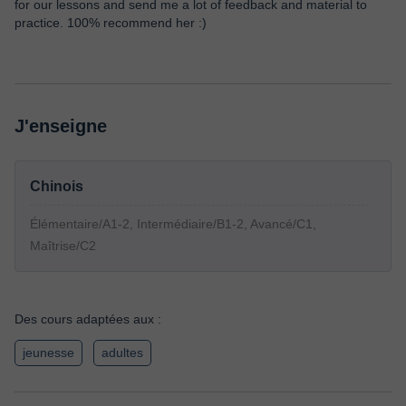
for our lessons and send me a lot of feedback and material to
practice. 100% recommend her :)
J'enseigne
Chinois
Élémentaire/A1-2, Intermédiaire/B1-2, Avancé/C1,
Maîtrise/C2
Des cours adaptées aux :
jeunesse
adultes