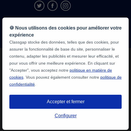
9,6/10
🍪 Nous utilisons des cookies pour améliorer votre
1 339 284
avis
expérience
des élèves
Classgap stocke des données, telles que des cookies, pour
assurer la fonctionnalité de base du site, personnaliser le
contenu, adapter les publicités et mesurer leur efficacité, et
pour vous offrir une meilleure expérience. En cliquant sur
"Accepter", vous acceptez notre
politique en matière de
cookies
. Vous pouvez également consulter notre
politique de
confidentialité
.
Accepter et fermer
Configurer