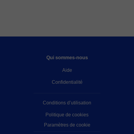
beginner Chinese, HSK, YCT, Travel Chinese,
Business Chinese, and Chinese culture. I specialize
in Mandarin pronunciation correction, pinyin,
characters, vocabulary, and systematic grammar
explanations. In my class, you don’t have to worry
about understanding—I can teach you bilingually in
Chinese and English. And if you’re a beginner, don’t
be afraid to speak! I’m gentle and encouraging, so you
Qui sommes-nous
can totally relax and freely express yourself . All my
courses and materials are customized 1-on-1 based
Aide
on your level, goals, and interests. In one word, if you
want to learn Chinese happily and build a solid
Confidentialité
foundation, come and study with Teacher Yueyue! I'm
really looking forward to seeing you in my class!
Conditions d’utilisation
Politique de cookies
Paramètres de cookie