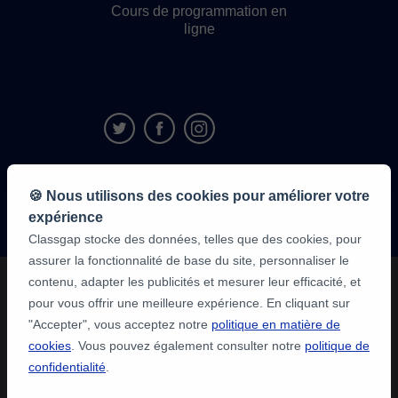
Cours de programmation en
ligne
9,6/10
🍪 Nous utilisons des cookies pour améliorer votre
1 339 316
avis
expérience
des élèves
Classgap stocke des données, telles que des cookies, pour
assurer la fonctionnalité de base du site, personnaliser le
contenu, adapter les publicités et mesurer leur efficacité, et
pour vous offrir une meilleure expérience. En cliquant sur
"Accepter", vous acceptez notre
politique en matière de
cookies
. Vous pouvez également consulter notre
politique de
confidentialité
.