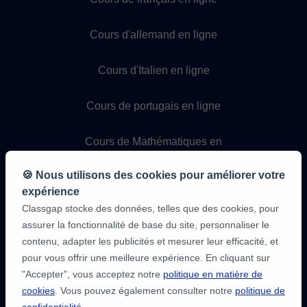
Cours d'allemand en ligne
Cours d'Italien en ligne
Cours de portugais en ligne
Cours de Mathématiques en
ligne
🍪 Nous utilisons des cookies pour améliorer votre
Cours de Physique en ligne
expérience
Classgap stocke des données, telles que des cookies, pour
assurer la fonctionnalité de base du site, personnaliser le
Cours de Chimie en ligne
contenu, adapter les publicités et mesurer leur efficacité, et
pour vous offrir une meilleure expérience. En cliquant sur
Cours de programmation en
"Accepter", vous acceptez notre
politique en matière de
ligne
cookies
. Vous pouvez également consulter notre
politique de