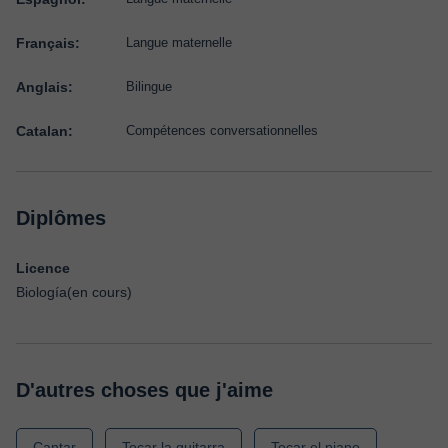
Français:
Langue maternelle
Anglais:
Bilingue
Catalan:
Compétences conversationnelles
Diplômes
Licence
Biología(en cours)
D'autres choses que j'aime
Cantar
Tocar la guitarra
Tocar el piano