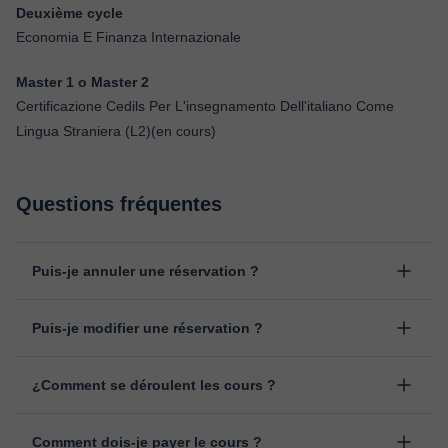
Deuxième cycle
Economia E Finanza Internazionale
Master 1 o Master 2
Certificazione Cedils Per L'insegnamento Dell'italiano Come
Lingua Straniera (L2)(en cours)
Questions fréquentes
Puis-je annuler une réservation ?
Oui, vous pouvez annuler une réservation jusqu'à 8 heures avant
Puis-je modifier une réservation ?
le début du cours, en indiquant la raison pour laquelle vous
souhaitez l’annuler. Nous analysons chaque cas individuellement
Oui, un empêchement peut toujours arriver, vous pouvez donc
pour décider du remboursement.
¿Comment se déroulent les cours ?
changer l'heure ou le jour de votre cours depuis la rubrique
"cours programmés" de votre espace personnel, en cliquant sur
Les cours sont donnés dans la salle de classe virtuelle de
l'option "Changer la date".
Comment dois-je payer le cours ?
classgap, développée à des fins pédagogiques avec de