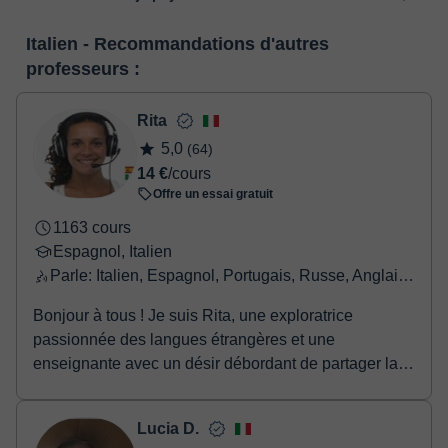
nombreuses fonctionnalités telles que la vidéoconférence, le
Lorsque vous sélectionnez un cours ou un forfait, vous ferez le
service de messagerie instantanée, le tableau blanc virtuel ou le
Italien - Recommandations d'autres
paiement grâce à notre service de paiement virtuel. Vous avez
traitement de texte en ligne collaboratif.
Voir la classe virtuelle
professeurs :
deux options:
- carte de débit / crédit
- Paypal
Rita
Une fois le paiement réglé, nous vous enverrons un e-mail pour
5,0
(64)
confirmer la réservation.
14 €
/cours
Offre un essai gratuit
1163 cours
Espagnol, Italien
Parle: Italien, Espagnol, Portugais, Russe, Anglais, Français
Bonjour à tous ! Je suis Rita, une exploratrice
passionnée des langues étrangères et une
enseignante avec un désir débordant de partager la
beauté et ...
Lucia D.