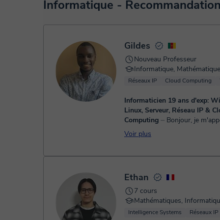
Lorsque vous sélectionnez un cours ou un forfait, vous fe
Informatique - Recommandations
virtuel. Vous avez deux options:
- carte de débit / crédit
- Paypal
Une fois le paiement réglé, nous vous enverrons un e-mail
Gildes
Nouveau Professeur
Informatique, Mathématiqu
Réseaux IP
Cloud Computing
Informaticien 19 ans d'exp: W
Linux, Serveur, Réseau IP & C
Computing
⏤ Bonjour, je m'appelle Gildes
Bembong. Ingénieur en Réseau
Voir plus
Télécommunications, titulaire d
Baccalauréat scientifique et d'
formation universi...
Ethan
7 cours
Mathématiques, Informatiq
Intelligence Systems
Réseaux IP