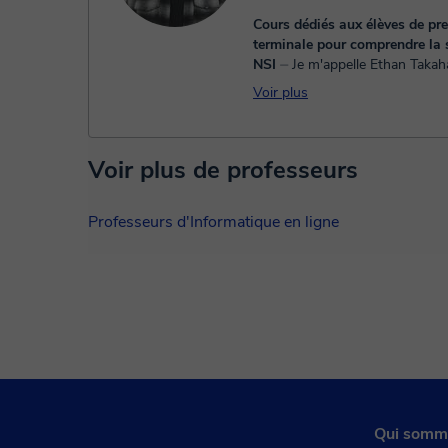
Cours dédiés aux élèves de pr
terminale pour comprendre la s
NSI
⏤ Je m'appelle Ethan Takahashi,
étudiant en informatique en Fr
Voir plus
détenteur d'un Bac général av
Bien. Pour soutenir mes études
d...
Voir plus de professeurs
Professeurs d'Informatique en ligne
Qui somm