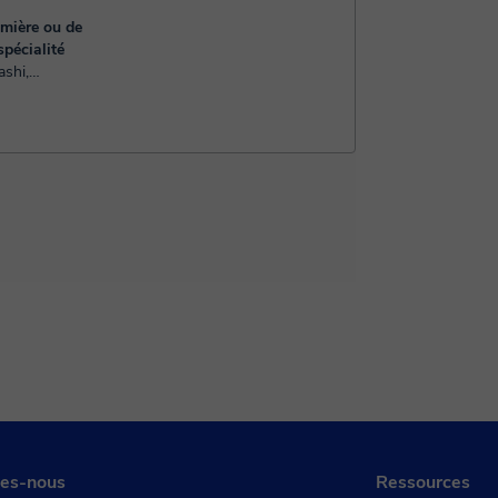
emière ou de
pécialité
ance,
ec mention
, je propose
es-nous
Ressources