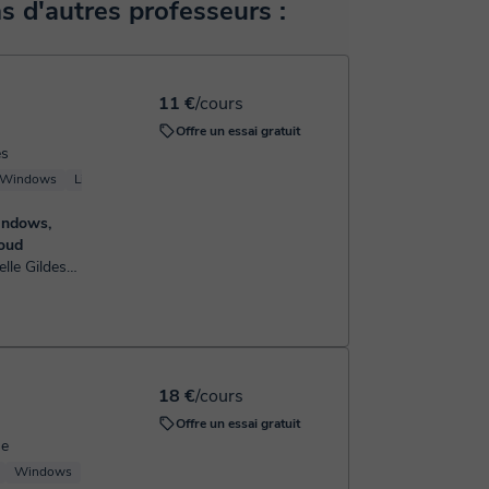
rez le paiement grâce à notre service de paiement
 d'autres professeurs :
 pour confirmer la réservation.
11 €
/cours
Offre un essai gratuit
es
Windows
Linux
Server
indows,
loud
x et
'un
une
18 €
/cours
Offre un essai gratuit
ue
Windows