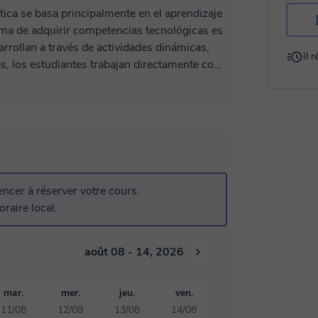
ica se basa principalmente en el aprendizaje
orma de adquirir competencias tecnológicas es
arrollan a través de actividades dinámicas,
Il 
que se abordan en cada tema. Fomento la
y el trabajo colaborativo, permitiendo que
 habilidades de manera autónoma y divertida.
como proyectos aplicados, retos
n el objetivo de mantener la motivación y el
es que cada clase sea una experiencia
práctica, desarrollando competencias digitales
cer à réserver votre cours.
al.
raire local.
août 08 - 14, 2026
mar.
mer.
jeu.
ven.
11/08
12/08
13/08
14/08