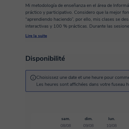
Mi metodología de enseñanza en el área de Informát
práctico y participativo. Considero que la mejor f
“aprendiendo haciendo”, por ello, mis clases se des
interactivas y 100 % prácticas. Durante las sesiones, los estudiantes trabajan directamente con
las herramientas, programas y entornos digitales 
Lire la suite
experimentación, la resolución de problemas reales 
cada estudiante explore, descubra y consolide sus
Además, integro estrategias de aprendizaje activo 
Disponibilité
tecnológicos, ejercicios guiados y simulaciones, co
interés constante de los estudiantes. Mi propósito 
significativa donde la teoría se viva a través de la 
Choisissez une date et une heure pour commen
útiles para su vida académica, profesional y person
Les heures sont affichées dans votre fuseau ho
sam.
dim.
lun.
08/08
09/08
10/08