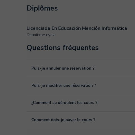
Diplômes
Licenciada En Educación Mención Informática
Deuxième cycle
Questions fréquentes
Puis-je annuler une réservation ?
Oui, vous pouvez annuler une réservation jusqu'à 8 heures
Puis-je modifier une réservation ?
pour laquelle vous souhaitez l’annuler. Nous analysons c
remboursement.
Oui, un empêchement peut toujours arriver, vous pouvez d
¿Comment se déroulent les cours ?
depuis la rubrique "cours programmés" de votre espace per
Les cours sont donnés dans la salle de classe virtuelle d
Comment dois-je payer le cours ?
de nombreuses fonctionnalités telles que la vidéoconférenc
blanc virtuel ou le traitement de texte en ligne collaboratif