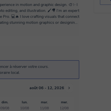
experience in motion and graphic design. 🎨✨ I
o editing, and illustration. 🖌️🎥 I’m an expert
e Pro. 💻🔥 I love crafting visuals that connect
reating stunning motion graphics or designing
 creative goals! 🚀🎯
cer à réserver votre cours.
raire local.
août 06 - 12, 2026
dim.
lun.
mar.
mer.
09/08
10/08
11/08
12/08