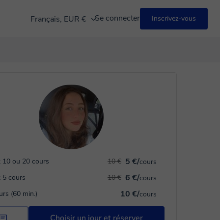
Se connecter
Français, EUR €
Inscrivez-vous
5 €/
 10 ou 20 cours
10 €
cours
6 €/
 5 cours
10 €
cours
10 €/
urs (60 min.)
cours
Choisir un jour et réserver