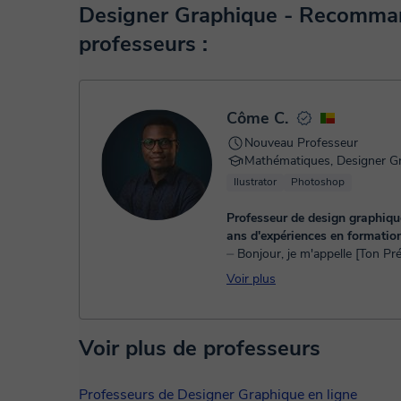
Lorsque vous sélectionnez un cours ou un forfait, vous fe
Designer Graphique - Recomman
virtuel. Vous avez deux options:
professeurs :
- carte de débit / crédit
- Paypal
Une fois le paiement réglé, nous vous enverrons un e-mail
Côme C.
Nouveau Professeur
Mathématiques, Designer G
Ilustrator
Photoshop
Professeur de design graphiqu
ans d'expériences en formati
⏤ Bonjour, je m'appelle [Ton Prénom], je
suis enseignant passionné avec
Voir plus
ans d'expérience dans deux do
complémentaires : les mathémat
Voir plus de professeurs
Professeurs de Designer Graphique en ligne