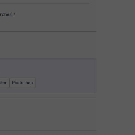
erchez ?
ator
Photoshop