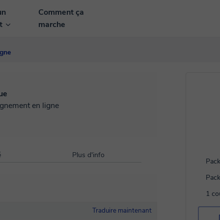
un
Comment ça
nt
marche
igne
ue
ignement en ligne
é
Plus d'info
Pack
Pack
1 co
Traduire maintenant