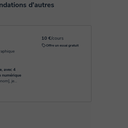
rez le paiement grâce à notre service de paiement
dations d'autres
 pour confirmer la réservation.
10 €
/cours
Offre un essai gratuit
raphique
e, avec 4
on numérique
 plus de 5
maines
ique...