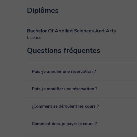
Diplômes
Bachelor Of Applied Sciences And Arts
Licence
Questions fréquentes
Puis-je annuler une réservation ?
Oui, vous pouvez annuler une réservation jusqu'à 8 heures
Puis-je modifier une réservation ?
pour laquelle vous souhaitez l’annuler. Nous analysons c
remboursement.
Oui, un empêchement peut toujours arriver, vous pouvez d
¿Comment se déroulent les cours ?
depuis la rubrique "cours programmés" de votre espace per
Les cours sont donnés dans la salle de classe virtuelle d
Comment dois-je payer le cours ?
de nombreuses fonctionnalités telles que la vidéoconférenc
blanc virtuel ou le traitement de texte en ligne collaboratif