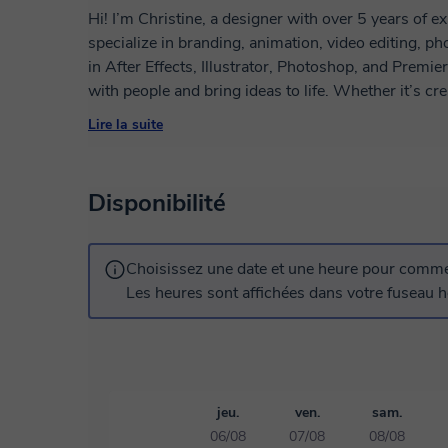
Hi! I’m Christine, a designer with over 5 years of 
specialize in branding, animation, video editing, phot
in After Effects, Illustrator, Photoshop, and Premier
with people and bring ideas to life. Whether it’s c
impactful visuals, I’m here to help you achieve your
Lire la suite
Disponibilité
Choisissez une date et une heure pour commen
Les heures sont affichées dans votre fuseau ho
jeu.
ven.
sam.
06/08
07/08
08/08