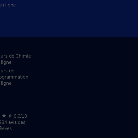
en ligne
urs de Chimie
 ligne
urs de
ogrammation
 ligne
9,6/10
 284
avis
des
élèves