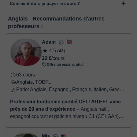
Comment dois-je payer le cours ?
classgap, développée à des fins pédagogiques avec de
nombreuses fonctionnalités telles que la vidéoconférence, le
Lorsque vous sélectionnez un cours ou un forfait, vous ferez le
service de messagerie instantanée, le tableau blanc virtuel ou le
Anglais - Recommandations d'autres
paiement grâce à notre service de paiement virtuel. Vous avez
traitement de texte en ligne collaboratif.
Voir la classe virtuelle
professeurs :
deux options:
- carte de débit / crédit
- Paypal
Adam
Une fois le paiement réglé, nous vous enverrons un e-mail pour
4,5
(43)
confirmer la réservation.
22 €
/cours
Offre un essai gratuit
63 cours
Anglais, TOEFL
Parle: Anglais, Espagnol, Français, Italien, Grecque
Professeur londonien certifié CELTA/TEFL avec
près de 20 ans d’expérience
⏤ Anglais natif,
espagnol courant et galicien niveau C1 (CELGA4),
avec notions d’autres langues Professeur créatif et
enthousiaste, certifié CELTA/TEFL,...
Mia