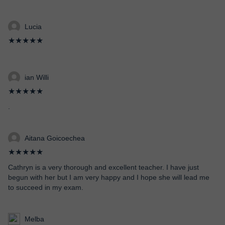
Lucia
★★★★★
ian Willi
★★★★★
.
Aitana Goicoechea
★★★★★
Cathryn is a very thorough and excellent teacher. I have just
begun with her but I am very happy and I hope she will lead me
to succeed in my exam.
Melba