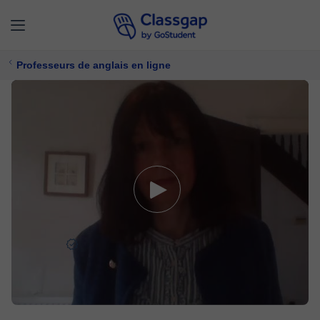
Professeurs de anglais en ligne
Cathryn
5,0 (10)
150 cours
Anglais
Offre un essai gratuit
16 €/
cours