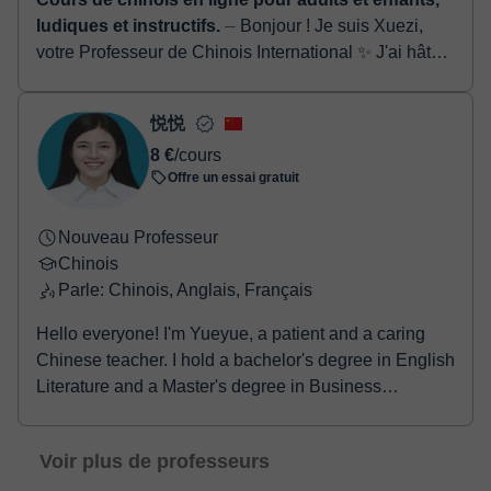
ludiques et instructifs.
⏤ Bonjour ! Je suis Xuezi,
votre Professeur de Chinois International ✨ J'ai hâte
de commencer un merveilleux voyage
d'apprentissage du chinois avec vou...
悦悦
8 €
/cours
Offre un essai gratuit
Nouveau Professeur
Chinois
Parle: Chinois, Anglais, Français
Hello everyone! I'm Yueyue, a patient and a caring
Chinese teacher. I hold a bachelor's degree in English
Literature and a Master's degree in Business
Administration (MBA). I’m also certified by the Ministry
of Education as a teacher of Chinese to speakers of
Voir plus de professeurs
other languages(CTCSOL), with a Mandarin