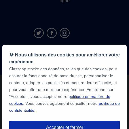
ligne
9,6/10
🍪 Nous utilisons des cookies pour améliorer votre
1 339 284
avis
expérience
des élèves
Classgap stocke des données, telles que des cookies, pour
assurer la fonctionnalité de base du site, personnaliser le
contenu, adapter les publicités et mesurer leur efficacité, et
pour vous offrir une meilleure expérience. En cliquant sur
"Accepter", vous acceptez notre
politique en matière de
cookies
. Vous pouvez également consulter notre
politique de
confidentialité
.
Accepter et fermer