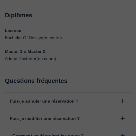
Diplômes
Licence
Bachelor Of Design(en cours)
Master 1 o Master 2
Adobe Illustrator(en cours)
Questions fréquentes
Puis-je annuler une réservation ?
Oui, vous pouvez annuler une réservation jusqu'à 8 heures avant
Puis-je modifier une réservation ?
le début du cours, en indiquant la raison pour laquelle vous
souhaitez l’annuler. Nous analysons chaque cas individuellement
Oui, un empêchement peut toujours arriver, vous pouvez donc
pour décider du remboursement.
¿Comment se déroulent les cours ?