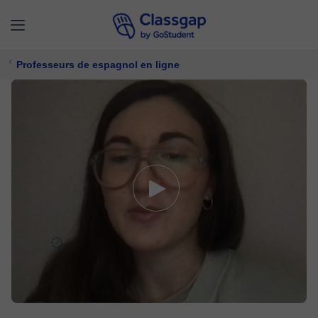
Professeurs de espagnol en ligne
Alicia
5,0 (9)
277 cours
Espagnol
Offre un essai gratuit
17 €/
cours