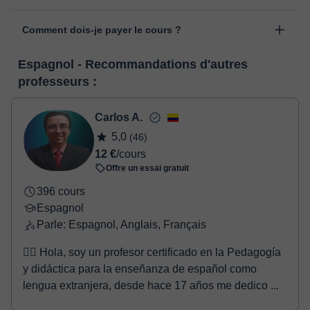
"cours programmés" de votre espace personnel, en cliquant sur
Les cours sont donnés dans la salle de classe virtuelle de
l'option "Changer la date".
Comment dois-je payer le cours ?
classgap, développée à des fins pédagogiques avec de
nombreuses fonctionnalités telles que la vidéoconférence, le
Lorsque vous sélectionnez un cours ou un forfait, vous ferez le
service de messagerie instantanée, le tableau blanc virtuel ou le
Espagnol - Recommandations d'autres
paiement grâce à notre service de paiement virtuel. Vous avez
traitement de texte en ligne collaboratif.
Voir la classe virtuelle
professeurs :
deux options:
- carte de débit / crédit
- Paypal
Carlos A.
Une fois le paiement réglé, nous vous enverrons un e-mail pour
5,0
(46)
confirmer la réservation.
12 €
/cours
Offre un essai gratuit
396 cours
Espagnol
Parle: Espagnol, Anglais, Français
🙋‍♂️ Hola, soy un profesor certificado en la Pedagogía
y didáctica para la enseñanza de español como
lengua extranjera, desde hace 17 años me dedico ...