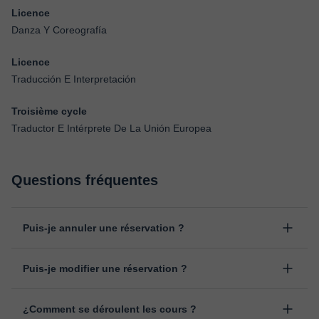
Licence
Danza Y Coreografía
Licence
Traducción E Interpretación
Troisième cycle
Traductor E Intérprete De La Unión Europea
Questions fréquentes
Puis-je annuler une réservation ?
Oui, vous pouvez annuler une réservation jusqu'à 8 heures avant
Puis-je modifier une réservation ?
le début du cours, en indiquant la raison pour laquelle vous
souhaitez l’annuler. Nous analysons chaque cas individuellement
Oui, un empêchement peut toujours arriver, vous pouvez donc
pour décider du remboursement.
¿Comment se déroulent les cours ?
changer l'heure ou le jour de votre cours depuis la rubrique