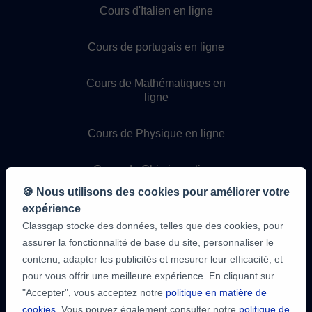
Cours d'Italien en ligne
Cours de portugais en ligne
Cours de Mathématiques en
ligne
Cours de Physique en ligne
Cours de Chimie en ligne
🍪 Nous utilisons des cookies pour améliorer votre
Cours de programmation en
expérience
ligne
Classgap stocke des données, telles que des cookies, pour
assurer la fonctionnalité de base du site, personnaliser le
contenu, adapter les publicités et mesurer leur efficacité, et
pour vous offrir une meilleure expérience. En cliquant sur
"Accepter", vous acceptez notre
politique en matière de
cookies
. Vous pouvez également consulter notre
politique de