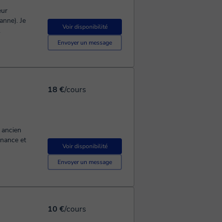
eur
anne). Je
Voir disponibilité
.
Envoyer un message
18 €
/cours
 ancien
inance et
Voir disponibilité
Envoyer un message
10 €
/cours