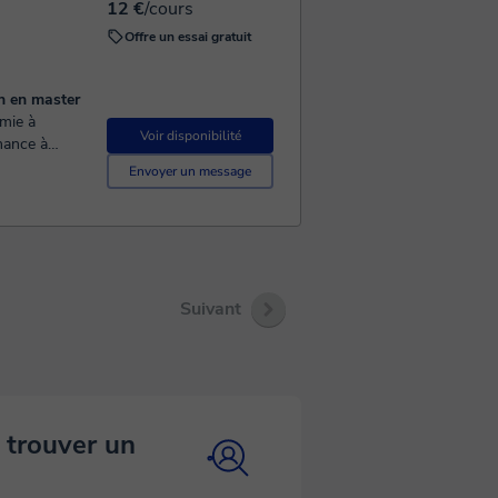
12 €
/cours
Offre un essai gratuit
n en master
Voir disponibilité
inance à
’Institut d’Études Cajasol, également à Séville. Aprè...
Envoyer un message
Suivant
 trouver un