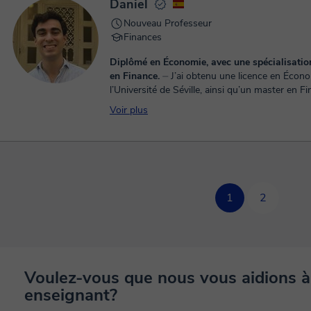
Daniel
Nouveau Professeur
Finances
Diplômé en Économie, avec une spécialisatio
en Finance.
⏤ J’ai obtenu une licence en Économie à
l’Université de Séville, ainsi qu’un master en F
l
Voir plus
1
2
Voulez-vous que nous vous aidions à
enseignant?