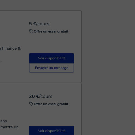
5 €
/cours
Offre un essai gratuit
e Finance &
Voir disponibilité
.
Envoyer un message
20 €
/cours
Offre un essai gratuit
dans
smettre un
Voir disponibilité