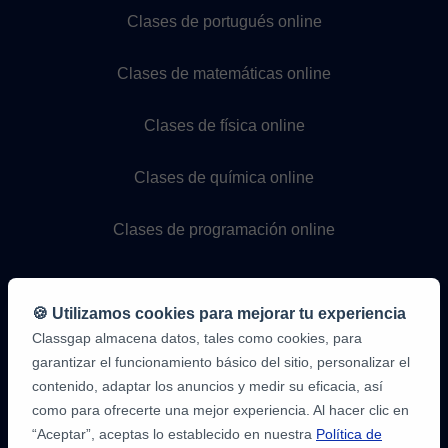
Clases de portugués online
Clases de matemáticas online
Clases de física online
Clases de química online
Clases de programación online
🍪 Utilizamos cookies para mejorar tu experiencia
Classgap almacena datos, tales como cookies, para
garantizar el funcionamiento básico del sitio, personalizar el
contenido, adaptar los anuncios y medir su eficacia, así
como para ofrecerte una mejor experiencia. Al hacer clic en
9,6/10
1,339,284
“Aceptar”, aceptas lo establecido en nuestra
Política de