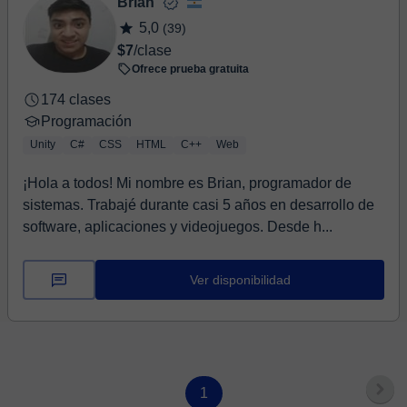
Brian
5,0
(39)
$7
/clase
Ofrece prueba gratuita
174 clases
Programación
Unity
C#
CSS
HTML
C++
Web
¡Hola a todos! Mi nombre es Brian, programador de
sistemas. Trabajé durante casi 5 años en desarrollo de
software, aplicaciones y videojuegos. Desde h...
Ver disponibilidad
1