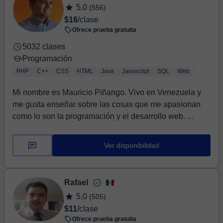
5,0
(556)
$16
/clase
Ofrece prueba gratuita
5032 clases
Programación
PHP
C++
CSS
HTML
Java
Javascript
SQL
Web
Mi nombre es Mauricio Piñango. Vivo en Venezuela y
me gusta enseñar sobre las cosas que me apasionan
como lo son la programación y el desarrollo web. ...
Ver disponibilidad
Rafael
5,0
(505)
$11
/clase
Ofrece prueba gratuita