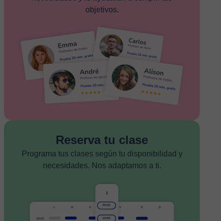
objetivos.
Reserva tu clase
Programa tus clases según tu disponibilidad y
necesidades. Nos adaptamos a ti.