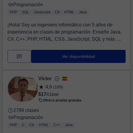
Programación
PHP
SQL
Javascript
C#
HTML
Java
¡Hola! Soy un ingeniero informático con 5 años de
experiencia en clases de programación. Enseño Java,
C#, C++, PHP, HTML, CSS, JavaScript, SQL y más. ...
Ver disponibilidad
Víctor
4,9
(189)
$17
/clase
Ofrece prueba gratuita
2799 clases
Programación
PHP
C
C#
HTML
C++
Java