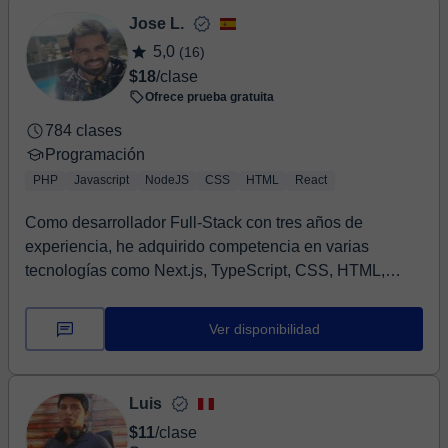
Jose L.
5,0
(16)
$18
/clase
Ofrece prueba gratuita
784 clases
Programación
PHP
Javascript
NodeJS
CSS
HTML
React
Como desarrollador Full-Stack con tres años de
experiencia, he adquirido competencia en varias
tecnologías como Next.js, TypeScript, CSS, HTML,
React,...
Ver disponibilidad
Luis
$11
/clase