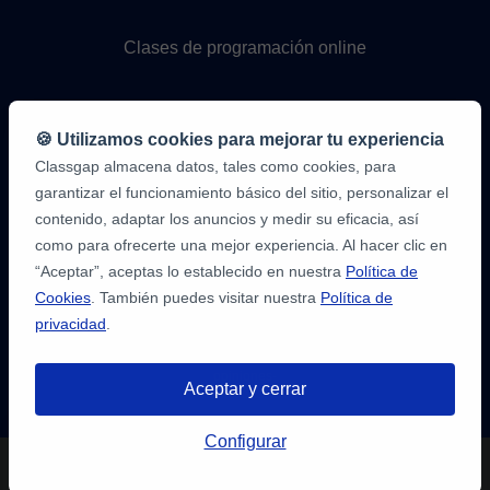
Clases de programación online
🍪 Utilizamos cookies para mejorar tu experiencia
Classgap almacena datos, tales como cookies, para
garantizar el funcionamiento básico del sitio, personalizar el
contenido, adaptar los anuncios y medir su eficacia, así
como para ofrecerte una mejor experiencia. Al hacer clic en
9,6/10
1,339,284
“Aceptar”, aceptas lo establecido en nuestra
Política de
opiniones
de
Cookies
. También puedes visitar nuestra
Política de
alumnos
privacidad
.
2
en
opiniones-
Aceptar y cerrar
verificadas.com
10
/
10
a
Tienes hasta
3 pruebas gratis
de 20
classgap.com
Configurar
min. para encontrar profesor.
¡Regístratre y reserva!