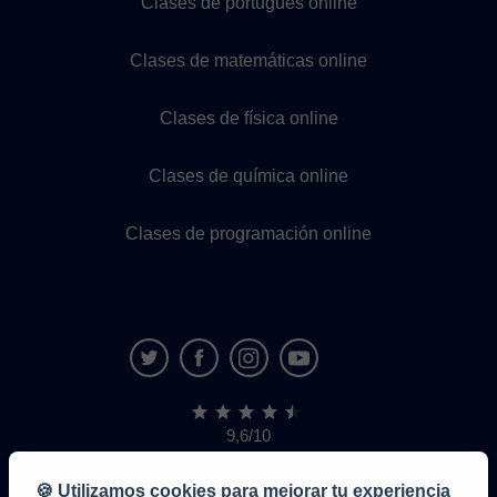
Clases de portugués online
Clases de matemáticas online
Clases de física online
Clases de química online
Clases de programación online
9,6/10
1,339,284
opiniones
de
🍪 Utilizamos cookies para mejorar tu experiencia