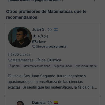
desarrollada para el ámbito formativo con muchas
funcionalidades específicas para ello, como el vídeo-chat, la
En el momento en que selecciones una clase o un pack de
pizarra virtual o el editor de textos a tiempo real. En el siguiente
Otros profesores de Matemáticas que te
horas, podrás realizar el pago mediante nuestro TPV virtual.
enlace puedes ver una demo del aula y conocerla:
Ver aula
recomendamos:
Tienes dos opciones para efectuar el pago:
virtual
- Tarjeta de crédito.
- Paypal.
Juan S.
Una vez realices el pago de la clase, recibirás un e-mail de
4,8
(4)
confirmación de la reserva.
$7
/clase
Ofrece prueba gratuita
266 clases
Matemáticas, Física, Química
Álgebra
Matemáticas básicas
Álgebra lineal
Análisis numérico
Tr
👋 ¡Hola! Soy Juan Segundo, futuro Ingeniero y
apasionado por la enseñanza de las ciencias
exactas. Si sentís que las matemáticas, la física o la
quí...
Daniela