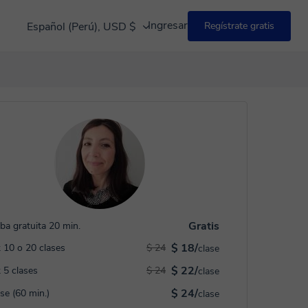
Ingresar
Español (Perú), USD $
Regístrate gratis
Gratis
ba gratuita 20 min.
$ 18/
 10 o 20 clases
$ 24
clase
$ 22/
 5 clases
$ 24
clase
$ 24/
ase (60 min.)
clase