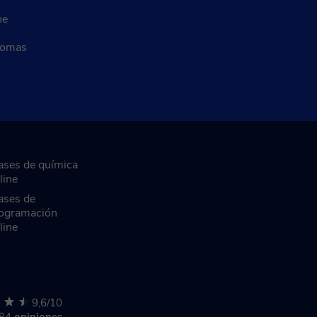
ne
diomas
ases de química
line
ases de
ogramación
line
9,6/10