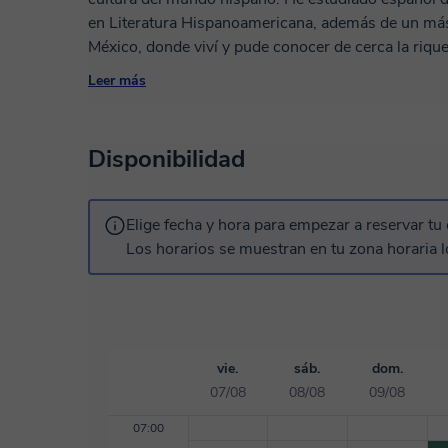
en Literatura Hispanoamericana, además de un más
México, donde viví y pude conocer de cerca la riqueza d
hace varios años enseño español a estudiantes de ni
Leer más
comunicarse con confianza y naturalidad. Mi métod
adaptado a tus objetivos personales: ya sea que qui
prepararte para un examen o simplemente descubri
Disponibilidad
camino a tu medida. Durante las clases utilizo mater
juegos lingüísticos) para que el aprendizaje sea vivo
paso hacia una comprensión profunda no solo del 
Elige fecha y hora para empezar a reservar tu 
Reserva una clase de prueba y descubre lo estimul
Los horarios se muestran en tu zona horaria l
apoyo adecuado. Te espero en clase… ¡Nos vemos 
vie.
sáb.
dom.
07/08
08/08
09/08
07:00