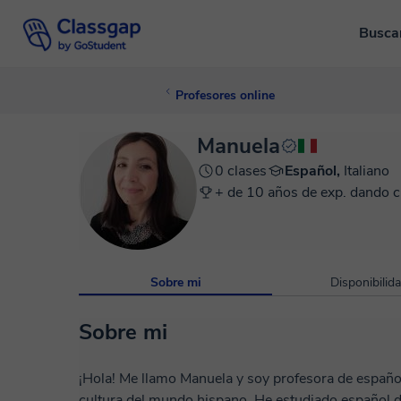
Busca
Profesores online
Manuela
0 clases
Español,
Italiano
+ de 10 años de exp. dando c
Sobre mi
Disponibilid
Sobre mi
¡Hola! Me llamo Manuela y soy profesora de español con una verdadera pasión por el idioma y la
cultura del mundo hispano. He estudiado español 