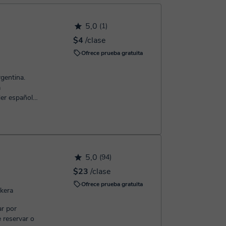
 confirmación de la reserva.
5,0
(1)
$4
/clase
Ofrece prueba gratuita
gentina.
a
er español
e gus...
5,0
(94)
$23
/clase
Ofrece prueba gratuita
skera
ar por
 reservar o