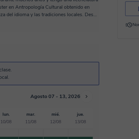
ter en Antropología Cultural obtenido en
el idioma y las tradiciones locales. Desde
vel inicial e intermedio, ayudándoles a
No
o es dinámico, práctico y totalmente
eras mejorar tu conversación, viajar,
r una nueva cultura, construiremos juntos un
iales auténticos (videos, artículos, música,
, ameno y significativo, y te guiaré paso a
idioma, sino también del mundo que lo rodea.
clase.
ante que puede ser aprender español con el
ocal.
pronto!
Agosto 07 - 13, 2026
lun.
mar.
mié.
jue.
10/08
11/08
12/08
13/08