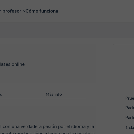
r profesor
Cómo funciona
lases online
ad
Más info
Prue
Pack
Pack
1 cl
durante muchos años y tengo una licenciatura