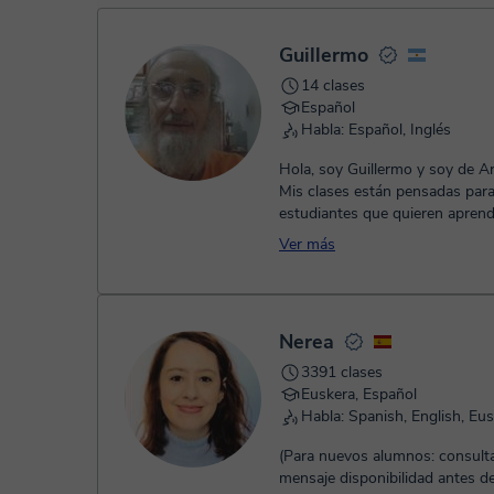
- Paypal.
Una vez realices el pago de la clase, recibirás un e-mail de
Guillermo
14 clases
Español
Habla: Español, Inglés
Hola, soy Guillermo y soy de Ar
Mis clases están pensadas par
estudiantes que quieren aprend
de manera tranquila y natural. M
Ver más
Nerea
3391 clases
Euskera, Español
Habla: Spanish, English, Eu
(Para nuevos alumnos: consult
mensaje disponibilidad antes de