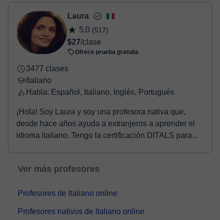
- Tarjeta de crédito.
- Paypal.
Laura
Una vez realices el pago de la clase, recibirás un e-mail de
5,0
(517)
confirmación de la reserva.
$27
/clase
Ofrece prueba gratuita
3477 clases
Italiano
Habla: Español, Italiano, Inglés, Portugués
¡Hola! Soy Laura y soy una profesora nativa que,
desde hace años ayuda a extranjeros a aprender el
idioma italiano. Tengo la certificación DITALS para...
Ver más profesores
Profesores de Italiano online
Profesores nativos de Italiano online