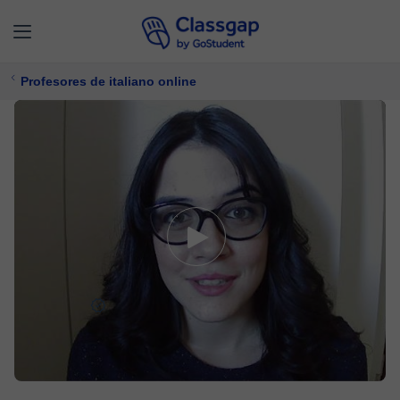
Profesores de italiano online
Emilia L.
5,0 (14)
147 clases
Italiano
Ofrece prueba gratuita
$ 24/
clase