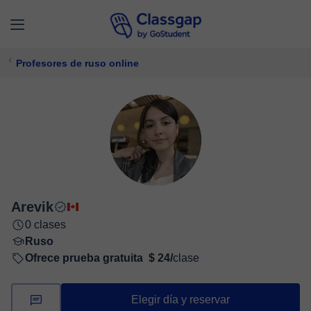
Profesores de ruso online
Arevik
0 clases
Ruso
Ofrece prueba gratuita
$ 24/
clase
Elegir día y reservar