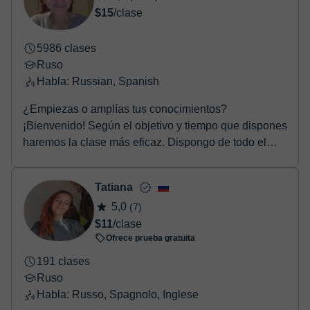
$15
/clase
5986 clases
Ruso
Habla: Russian, Spanish
¿Empiezas o amplías tus conocimientos?
¡Bienvenido! Según el objetivo y tiempo que dispones
haremos la clase más eficaz. Dispongo de todo el
material ...
Tatiana
5,0
(7)
$11
/clase
Ofrece prueba gratuita
191 clases
Ruso
Habla: Russo, Spagnolo, Inglese