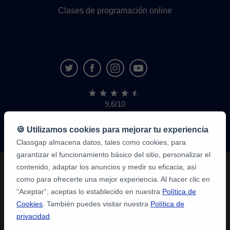
Clases de programación online
9,6/10
1,339,284
opiniones
de
🍪 Utilizamos cookies para mejorar tu experiencia
alumnos
Classgap almacena datos, tales como cookies, para
garantizar el funcionamiento básico del sitio, personalizar el
contenido, adaptar los anuncios y medir su eficacia, así
como para ofrecerte una mejor experiencia. Al hacer clic en
“Aceptar”, aceptas lo establecido en nuestra
Política de
Cookies
. También puedes visitar nuestra
Política de
privacidad
.