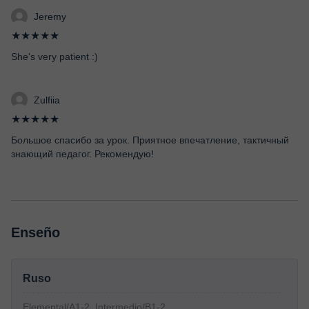
Jeremy
★★★★★
She's very patient :)
Zulfiia
★★★★★
Большое спасибо за урок. Приятное впечатление, тактичный
знающий педагог. Рекомендую!
Enseño
Ruso
Elemental/A1-2, Intermedio/B1-2