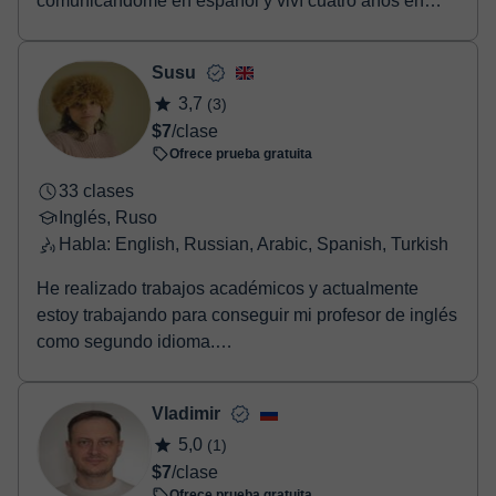
comunicándome en español y viví cuatro años en
España...
Susu
3,7
(3)
$7
/clase
Ofrece prueba gratuita
33 clases
Inglés, Ruso
Habla: English, Russian, Arabic, Spanish, Turkish
He realizado trabajos académicos y actualmente
estoy trabajando para conseguir mi profesor de inglés
como segundo idioma.
Hablo varios idiom...
Vladimir
5,0
(1)
$7
/clase
Ofrece prueba gratuita