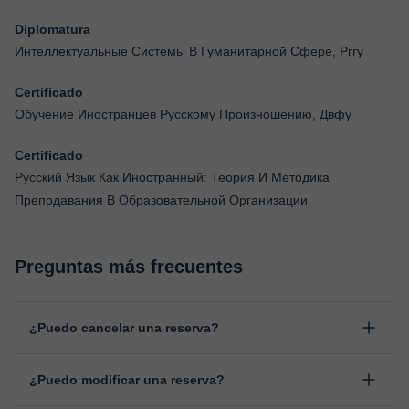
Diplomatura
Интеллектуальные Системы В Гуманитарной Сфере, Рггу
Certificado
Обучение Иностранцев Русскому Произношению, Двфу
Certificado
Русский Язык Как Иностранный: Теория И Методика
Преподавания В Образовательной Организации
Preguntas más frecuentes
¿Puedo cancelar una reserva?
Sí, puedes cancelar una reserva hasta un máximo de 8 horas
¿Puedo modificar una reserva?
antes de la clase, indicando el motivo de cancelación.
Estudiaremos cada caso de forma personal para proceder a la