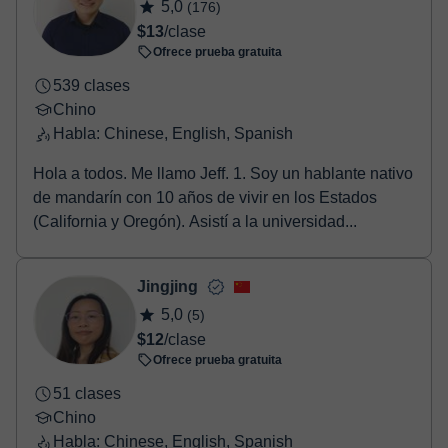
5,0
(176)
confirmación de la reserva.
$13
/clase
Ofrece prueba gratuita
539 clases
Chino
Habla: Chinese, English, Spanish
Hola a todos. Me llamo Jeff. 1. Soy un hablante nativo
de mandarín con 10 años de vivir en los Estados
(California y Oregón). Asistí a la universidad...
Jingjing
5,0
(5)
$12
/clase
Ofrece prueba gratuita
51 clases
Chino
Habla: Chinese, English, Spanish