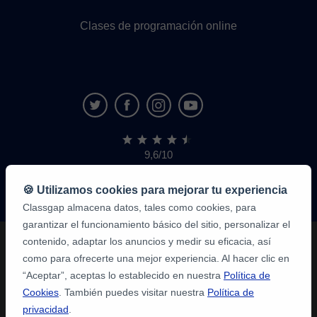
Clases de programación online
9,6/10
1,339,284
opiniones
de
🍪 Utilizamos cookies para mejorar tu experiencia
alumnos
Classgap almacena datos, tales como cookies, para
garantizar el funcionamiento básico del sitio, personalizar el
contenido, adaptar los anuncios y medir su eficacia, así
como para ofrecerte una mejor experiencia. Al hacer clic en
“Aceptar”, aceptas lo establecido en nuestra
Política de
Cookies
. También puedes visitar nuestra
Política de
privacidad
.