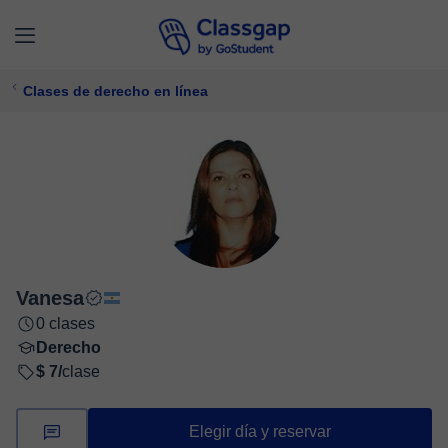
Clases de derecho en línea
Vanesa
0 clases
Derecho
$ 7/
clase
Elegir día y reservar