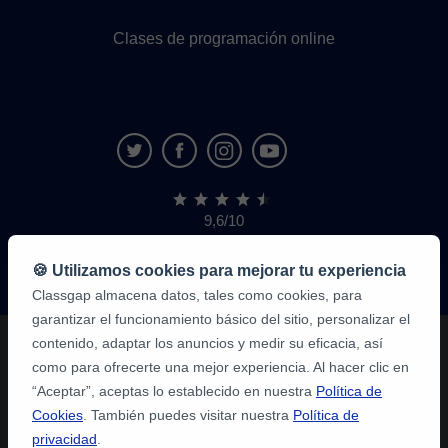
Clases de programación online
9,6/10
1,339,316
opiniones
de
🍪 Utilizamos cookies para mejorar tu experiencia
alumnos
Classgap almacena datos, tales como cookies, para
garantizar el funcionamiento básico del sitio, personalizar el
contenido, adaptar los anuncios y medir su eficacia, así
como para ofrecerte una mejor experiencia. Al hacer clic en
“Aceptar”, aceptas lo establecido en nuestra
Política de
Cookies
. También puedes visitar nuestra
Política de
privacidad
.