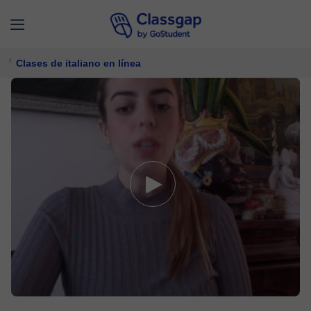
Clases de italiano en línea
Valentina
5,0 (1)
28 clases
Italiano
Ofrece prueba gratuita
$ 10/
clase