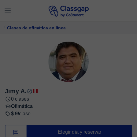
Clases de ofimática en línea
Jimy A.
0 clases
Ofimática
$ 9/
clase
Elegir día y reservar