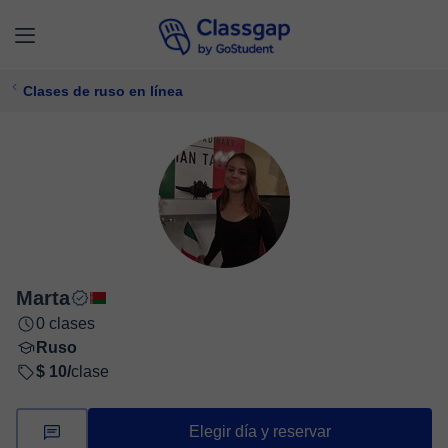
Clases de ruso en línea
Marta
0 clases
Ruso
$ 10/
clase
Elegir día y reservar