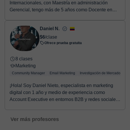
Internacionales, con Maestría en administración
Gerencial, tengo más de 5 años como Docente en
formación de are...
Daniel N.
$6
/clase
Ofrece prueba gratuita
8 clases
Marketing
Community Manager
Email Marketing
Investigación de Mercados
S
¡Hola! Soy Daniel Nieto, especialista en marketing
digital con 1 año y medio de experiencia como
Account Executive en entornos B2B y redes sociales.
...
Ver más profesores