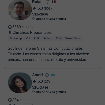
Rafael
Una vez realices el pago de la clase, recibirás un e-mail de
5,0
(505)
confirmación de la reserva.
$11
/clase
Ofrece prueba gratuita
3639 clases
Ofimática, Programación
Javascript
C#
PHP
Python
C++
Visual Basic
Soy Ingeniero en Sistemas Computacionales
Titulado. Las clases están dirigidas a los niveles:
primaria, secundaria, bachillerato y universidad,
aunqu...
Astrid
5,0
(27)
$10
/clase
Ofrece prueba gratuita
834 clases