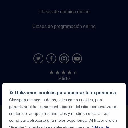
Clases de química online
Clases de programación online
9,6/10
1,339,284
opiniones
de
🍪 Utilizamos cookies para mejorar tu experiencia
alumnos
Classgap almacena datos, tales como cookies, para
garantizar el funcionamiento básico del sitio, personalizar el
contenido, adaptar los anuncios y medir su eficacia, así
como para ofrecerte una mejor experiencia. Al hacer clic en
“Aceptar”, aceptas lo establecido en nuestra
Política de