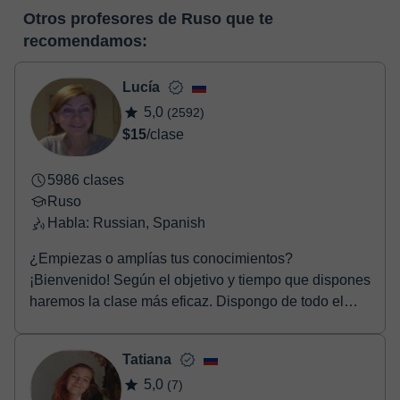
En el momento en que selecciones una clase o un pack de
pizarra virtual o el editor de textos a tiempo real. En el siguiente
Otros profesores de Ruso que te
horas, podrás realizar el pago mediante nuestro TPV virtual.
enlace puedes ver una demo del aula y conocerla:
Ver aula
recomendamos:
Tienes dos opciones para efectuar el pago:
virtual
- Tarjeta de crédito.
- Paypal.
Lucía
Una vez realices el pago de la clase, recibirás un e-mail de
5,0
(2592)
confirmación de la reserva.
$15
/clase
5986 clases
Ruso
Habla: Russian, Spanish
¿Empiezas o amplías tus conocimientos?
¡Bienvenido! Según el objetivo y tiempo que dispones
haremos la clase más eficaz. Dispongo de todo el
material ...
Tatiana
5,0
(7)