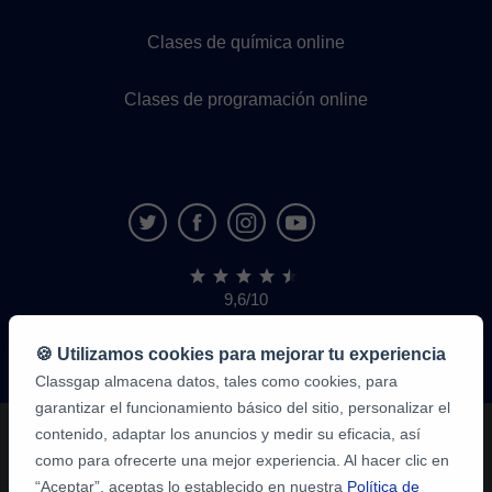
Clases de química online
Clases de programación online
9,6/10
1,339,284
opiniones
de
🍪 Utilizamos cookies para mejorar tu experiencia
alumnos
Classgap almacena datos, tales como cookies, para
garantizar el funcionamiento básico del sitio, personalizar el
contenido, adaptar los anuncios y medir su eficacia, así
como para ofrecerte una mejor experiencia. Al hacer clic en
“Aceptar”, aceptas lo establecido en nuestra
Política de