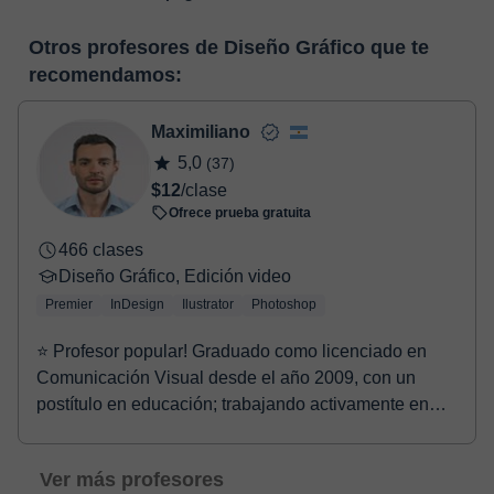
funcionalidades específicas para ello, como el vídeo-chat, la
En el momento en que selecciones una clase o un pack de
pizarra virtual o el editor de textos a tiempo real. En el siguiente
Otros profesores de Diseño Gráfico que te
horas, podrás realizar el pago mediante nuestro TPV virtual.
enlace puedes ver una demo del aula y conocerla:
Ver aula
recomendamos:
Tienes dos opciones para efectuar el pago:
virtual
- Tarjeta de crédito.
- Paypal.
Maximiliano
Una vez realices el pago de la clase, recibirás un e-mail de
5,0
(37)
confirmación de la reserva.
$12
/clase
Ofrece prueba gratuita
466 clases
Diseño Gráfico, Edición video
Premier
InDesign
Ilustrator
Photoshop
⭐ Profesor popular! Graduado como licenciado en
Comunicación Visual desde el año 2009, con un
postítulo en educación; trabajando activamente en
compañ...
Ver más profesores