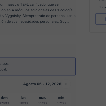
 un maestro TEFL calificado, que se
1 cl
ción en 4 módulos adicionales de Psicología
et y Vygotsky. Siempre trato de personalizar la
ción de sus necesidades personales. Soy
C1 como idioma en la educación. ¡También
ectura, comprensión y más! Enfoque: enseñanza
icación de conceptos para comprensión,
 escucha, desarrollo de habilidades de lectura,
s, uso de canciones en el aula, enseñanza de
ión de estudiantes, enseñanza de
ión del aula, planificación de lecciones. Creo
clase.
y atractiva, por lo que mis clases siempre son
ocal.
nza en el uso y la fluidez del idioma inglés,
a, interactiva y enfocada. También soy
ivel 6. Tengo experiencia en agricultura,
Agosto 06 - 12, 2026
s y música. Soy capaz de impartir clases de
l 5. Tengo más de 10 años de experiencia en
dom.
lun.
mar.
mié.
dio digital como Cubase y Ableton, ofrezco
09/08
10/08
11/08
12/08