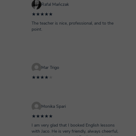
Rafal Mańczak
★★★★★
The teacher is nice, professional, and to the
point.
Mar Trigo
★★★★
★
Monika Spari
★★★★★
I am very glad that I booked English lessons
with Jaco. He is very friendly, always cheerful,