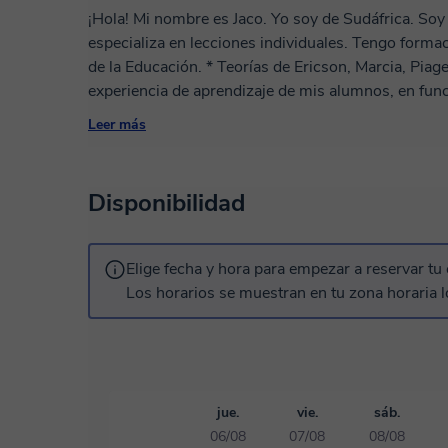
¡Hola! Mi nombre es Jaco. Yo soy de Sudáfrica. Soy
especializa en lecciones individuales. Tengo forma
de la Educación. * Teorías de Ericson, Marcia, Piag
experiencia de aprendizaje de mis alumnos, en fun
competente en la enseñanza de inglés Nivel A1 - 
Leer más
enseño inglés conversacional, escritura formal, l
de habilidades, presentación de vocabulario, verif
corrección de errores, desarrollo de habilidades de
Disponibilidad
habilidades de escritura, integración de habilidade
pronunciación, presentación de gramática, motivac
principiantes, fonética Gráfico, planificación y gest
Elige fecha y hora para empezar a reservar tu 
que el aprendizaje debe ser una actividad divertida 
Los horarios se muestran en tu zona horaria l
relajadas y libres de estrés. Si desea generar confia
únase a mí en el aula para una experiencia divertid
saxofonista titulado en Royal Schools of Music de n
permacultura, comercio minorista, negocios, venta
teoría musical (saxofón / piano) desde el nivel 1 a
jue.
vie.
sáb.
producción musical en estaciones de trabajo de au
06/08
07/08
08/08