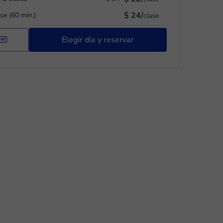
$ 24/
ase (60 min.)
clase
Elegir día y reservar