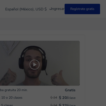
Ingresar
Español (México), USD $
Regístrate gratis
Gratis
ba gratuita 20 min.
$ 20/
 10 o 20 clases
$ 24
clase
$ 22/
 5 clases
$ 24
clase