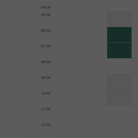
formación, asesoramiento y técnicas sobre estas 
mi inglés. Cuando no estoy enseñando, me encanta 
04:00
jugar en línea con amigos. Disfruto conociendo ge
05:00
aprendiendo sobre diferentes culturas. ¡Espero con
06:00
07:00
08:00
09:00
10:00
11:00
12:00