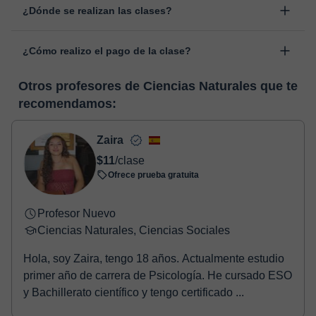
¿Dónde se realizan las clases?
cambiar la hora o el día de clase. Puedes hacerlo desde tu área
personal, dentro de "Clases programadas", en la opción
Las clases se realizan en el aula virtual de Classgap,
“Cambiar fecha”.
¿Cómo realizo el pago de la clase?
desarrollada para el ámbito formativo con muchas
funcionalidades específicas para ello, como el vídeo-chat, la
En el momento en que selecciones una clase o un pack de
pizarra virtual o el editor de textos a tiempo real. En el siguiente
Otros profesores de Ciencias Naturales que te
horas, podrás realizar el pago mediante nuestro TPV virtual.
enlace puedes ver una demo del aula y conocerla:
Ver aula
recomendamos:
Tienes dos opciones para efectuar el pago:
virtual
- Tarjeta de crédito.
- Paypal.
Zaira
Una vez realices el pago de la clase, recibirás un e-mail de
$11
/clase
confirmación de la reserva.
Ofrece prueba gratuita
Profesor Nuevo
Ciencias Naturales, Ciencias Sociales
Hola, soy Zaira, tengo 18 años. Actualmente estudio
primer año de carrera de Psicología. He cursado ESO
y Bachillerato científico y tengo certificado ...