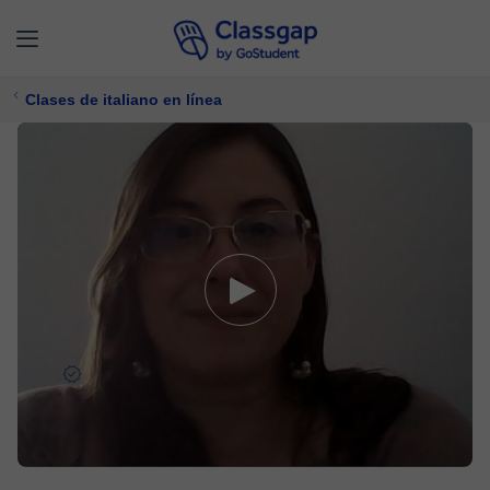
Clases de italiano en línea
Ines
5,0 (1929)
4956 clases
Italiano
Ofrece prueba gratuita
$ 23/
clase