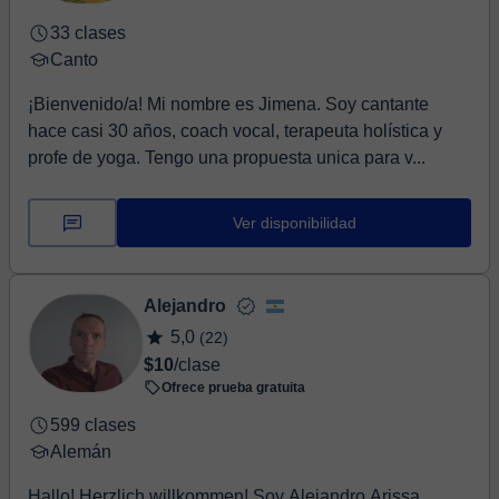
33 clases
Canto
¡Bienvenido/a! Mi nombre es Jimena. Soy cantante
hace casi 30 años, coach vocal, terapeuta holística y
profe de yoga. Tengo una propuesta unica para v...
Ver disponibilidad
Alejandro
5,0
(22)
$10
/clase
Ofrece prueba gratuita
599 clases
Alemán
Hallo! Herzlich willkommen! Soy Alejandro Arissa