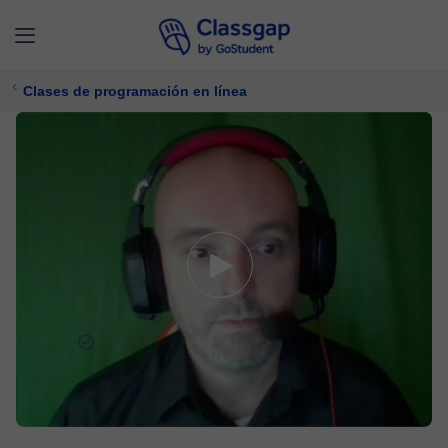
Clases de programación en línea
Dusan
5,0 (66)
343 clases
Programación
$ 44/
clase