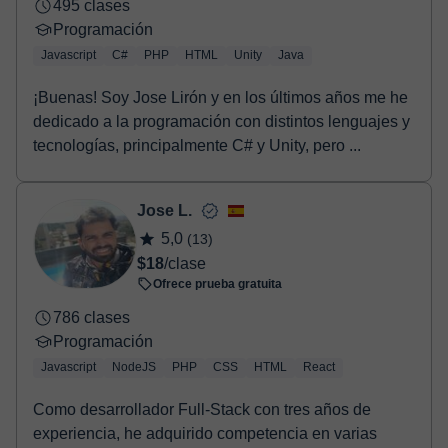
495 clases
Programación
Javascript
C#
PHP
HTML
Unity
Java
¡Buenas! Soy Jose Lirón y en los últimos años me he
dedicado a la programación con distintos lenguajes y
tecnologías, principalmente C# y Unity, pero ...
Jose L.
5,0
(13)
$18
/clase
Ofrece prueba gratuita
786 clases
Programación
Javascript
NodeJS
PHP
CSS
HTML
React
Como desarrollador Full-Stack con tres años de
experiencia, he adquirido competencia en varias