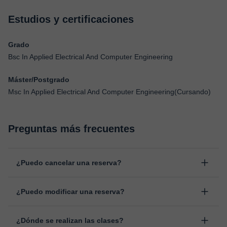
Estudios y certificaciones
Grado
Bsc In Applied Electrical And Computer Engineering
Máster/Postgrado
Msc In Applied Electrical And Computer Engineering(Cursando)
Preguntas más frecuentes
¿Puedo cancelar una reserva?
Sí, puedes cancelar una reserva hasta un máximo de 8 horas
¿Puedo modificar una reserva?
antes de la clase, indicando el motivo de cancelación.
Estudiaremos cada caso de forma personal para proceder a la
Sí, siempre puede surgir algún imprevisto, por lo que podrás
devolución del importe.
¿Dónde se realizan las clases?
cambiar la hora o el día de clase. Puedes hacerlo desde tu área