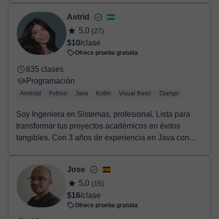
Astrid
5,0
(27)
$10
/clase
Ofrece prueba gratuita
835 clases
Programación
Android
Python
Java
Kotlin
Visual Basic
Django
Soy Ingeniera en Sistemas, profesional. Lista para
transformar tus proyectos académicos en éxitos
tangibles. Con 3 años de experiencia en Java con
And...
Jose
5,0
(15)
$16
/clase
Ofrece prueba gratuita