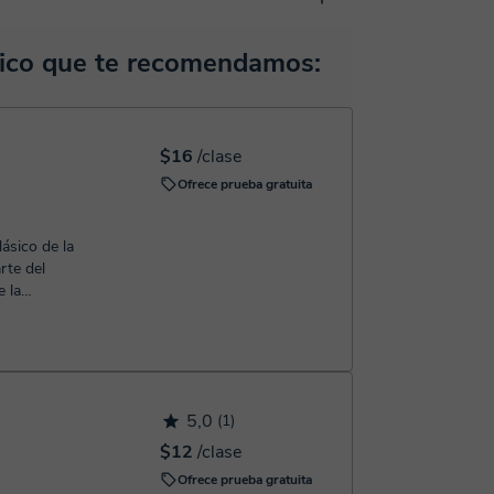
 pizarra virtual o el editor de textos a tiempo real.
ocerla:
Ver aula virtual
horas, podrás realizar el pago mediante nuestro
sico que te recomendamos:
 confirmación de la reserva.
$16
/clase
Ofrece prueba gratuita
lásico de la
rte del
e la
m...
5,0
(1)
$12
/clase
Ofrece prueba gratuita