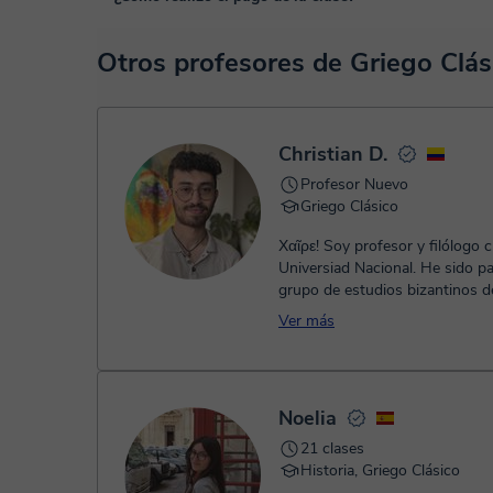
funcionalidades específicas para ello, como el vídeo-chat, la
En el siguiente enlace puedes ver una demo del aula y con
En el momento en que selecciones una clase o un pack de 
Otros profesores de Griego Clá
TPV virtual. Tienes dos opciones para efectuar el pago:
- Tarjeta de crédito.
- Paypal.
Una vez realices el pago de la clase, recibirás un e-mail de
Christian D.
Profesor Nuevo
Griego Clásico
Χαῖρε! Soy profesor y filólogo c
Universiad Nacional. He sido pa
grupo de estudios bizantinos d
Universidad de Viena. Me deslu
Ver más
Noelia
21 clases
Historia, Griego Clásico