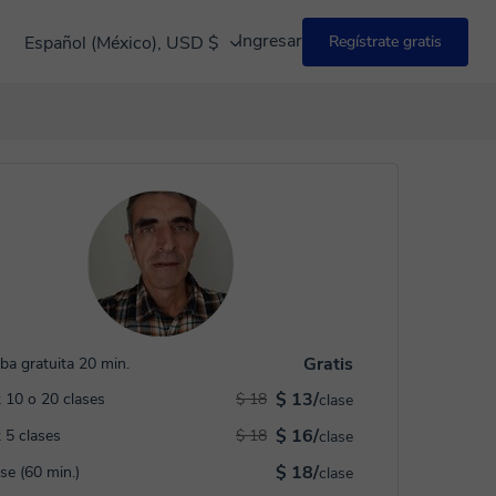
Ingresar
Español (México), USD $
Regístrate gratis
Gratis
ba gratuita 20 min.
$ 13/
 10 o 20 clases
$ 18
clase
$ 16/
 5 clases
$ 18
clase
$ 18/
ase (60 min.)
clase