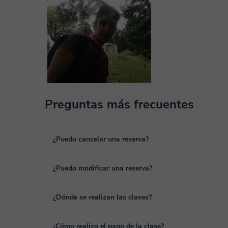
Preguntas más frecuentes
¿Puedo cancelar una reserva?
Sí, puedes cancelar una reserva hasta un máximo de 8 hora
¿Puedo modificar una reserva?
cancelación. Estudiaremos cada caso de forma personal pa
Sí, siempre puede surgir algún imprevisto, por lo que podr
¿Dónde se realizan las clases?
desde tu área personal, dentro de "Clases programadas", 
Las clases se realizan en el aula virtual de Classgap, des
¿Cómo realizo el pago de la clase?