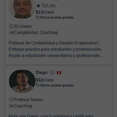
Una vez realices el pago de la clase, recibirás un e-mail de
5,0
(35)
confirmación de la reserva.
$13
/clase
Ofrece prueba gratuita
32 clases
Contabilidad, Coaching
Profesor de Contabilidad y Gestión Empresarial |
Enfoque práctico para estudiantes y profesionales.
Ayudo a estudiantes universitarios y profesionale...
Diego
$12
/clase
Ofrece prueba gratuita
Profesor Nuevo
Coaching
Hola, soy Diego, coach ontológico certificado!