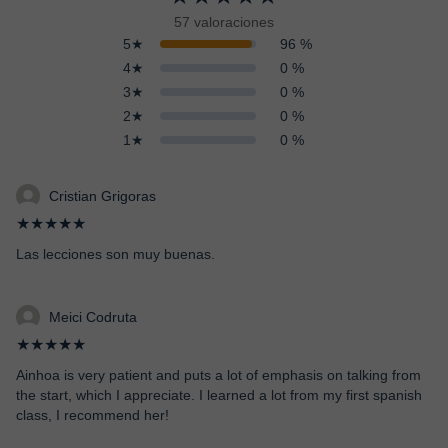
57 valoraciones
5★
96 %
4★
0 %
3★
0 %
2★
0 %
1★
0 %
Cristian Grigoras
★★★★★
Las lecciones son muy buenas.
Meici Codruta
★★★★★
Ainhoa is very patient and puts a lot of emphasis on talking from
the start, which I appreciate. I learned a lot from my first spanish
class, I recommend her!