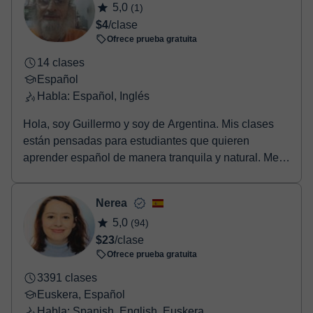
5,0
(1)
confirmación de la reserva.
$4
/clase
Ofrece prueba gratuita
14 clases
Español
Habla: Español, Inglés
Hola, soy Guillermo y soy de Argentina. Mis clases
están pensadas para estudiantes que quieren
aprender español de manera tranquila y natural. Me
gus...
Nerea
5,0
(94)
$23
/clase
Ofrece prueba gratuita
3391 clases
Euskera, Español
Habla: Spanish, English, Euskera