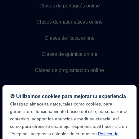
Clases de portugués online
Clases de matemáticas online
Clases de física online
Clases de química online
Clases de programación online
🍪 Utilizamos cookies para mejorar tu experiencia
Classgap almacena datos, tales como cookies, para
garantizar el funcionamiento básico del sitio, personalizar el
contenido, adaptar los anuncios y medir su eficacia, así
como para ofrecerte una mejor experiencia. Al hacer clic en
9,6/10
1,339,284
“Aceptar”, aceptas lo establecido en nuestra
Política de