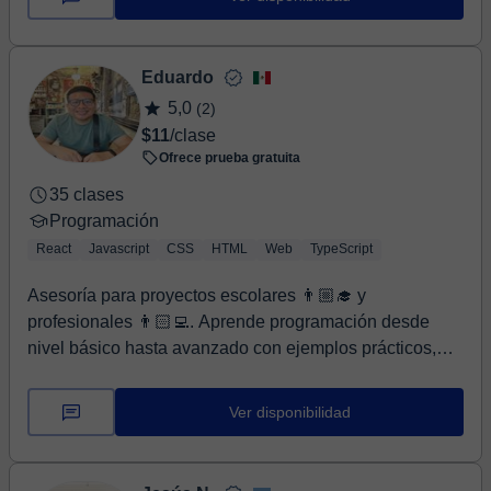
Eduardo
5,0
(2)
$11
/clase
Ofrece prueba gratuita
35 clases
Programación
React
Javascript
CSS
HTML
Web
TypeScript
Asesoría para proyectos escolares 👨🏼‍🎓 y
profesionales 👨🏻‍💻. Aprende programación desde
nivel básico hasta avanzado con ejemplos prácticos,
clar...
Ver disponibilidad