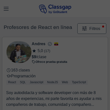
Profesores de React en línea
Filtros
Andres
5,0
(17)
$9
/clase
Ofrece prueba gratuita
163 clases
Programación
React
SQL
Javascript
NodeJS
Web
TypeScript
Soy autodidacta y software developer con más de 8
años de experiencias, mi parte favorita es ayudar a mis
compañeros de trabajo, comunidad y compañero...