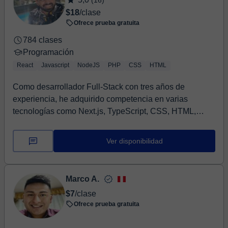
(16)
$18
/clase
Ofrece prueba gratuita
784 clases
Programación
React
Javascript
NodeJS
PHP
CSS
HTML
Como desarrollador Full-Stack con tres años de
experiencia, he adquirido competencia en varias
tecnologías como Next.js, TypeScript, CSS, HTML,
React,...
Ver disponibilidad
Marco A.
$7
/clase
Ofrece prueba gratuita