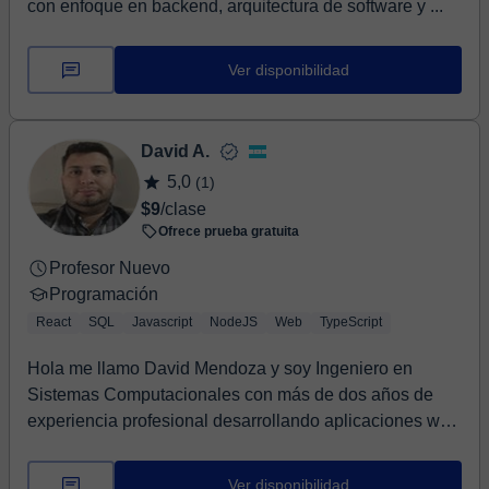
con enfoque en backend, arquitectura de software y ...
Ver disponibilidad
David A.
5,0
(1)
$9
/clase
Ofrece prueba gratuita
Profesor Nuevo
Programación
React
SQL
Javascript
NodeJS
Web
TypeScript
Hola me llamo David Mendoza y soy Ingeniero en
Sistemas Computacionales con más de dos años de
experiencia profesional desarrollando aplicaciones web
...
Ver disponibilidad