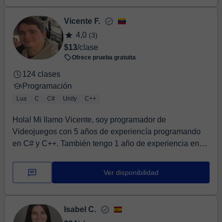
Vicente F.
4,0
(3)
$13
/clase
Ofrece prueba gratuita
124 clases
Programación
Lua
C
C#
Unity
C++
Hola! Mi llamo Vicente, soy programador de
Videojuegos con 5 años de experiencía programando
en C# y C++. También tengo 1 año de experiencia en
Unreal...
Ver disponibilidad
Isabel C.