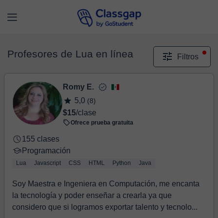
Profesores de Lua en línea
Filtros
Romy E.
5,0
(8)
$15
/clase
Ofrece prueba gratuita
155 clases
Programación
Lua
Javascript
CSS
HTML
Python
Java
Soy Maestra e Ingeniera en Computación, me encanta
la tecnología y poder enseñar a crearla ya que
considero que si logramos exportar talento y tecnolo...