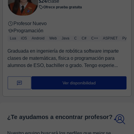
$24
/clase
Ofrece prueba gratuita
Profesor Nuevo
Programación
Lua
iOS
Android
Web
Java
C
C#
C++
ASP.NET
Python
Graduada en ingeniería de robótica software imparte
clases de matemáticas, física o programación para
alumnos de ESO, bachiller o grado. Tengo experie...
Ver disponibilidad
¿Te ayudamos a encontrar profesor?
Nuestro equipo buscará los perfiles que mejor se