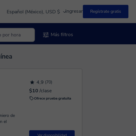
Ingresar
Español (México), USD $
Regístrate gratis
Más filtros
línea
4,9
(70)
$10
/clase
Ofrece prueba gratuita
niero de
n el
Ver disponibilidad