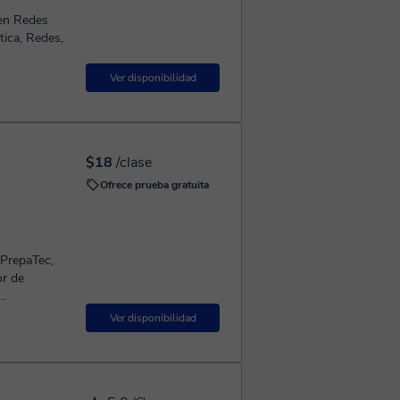
 en Redes
tica, Redes,
Ver disponibilidad
$18
/clase
Ofrece prueba gratuita
 PrepaTec,
or de
..
Ver disponibilidad