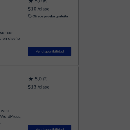
5,0
(6)
$10
/clase
Ofrece prueba gratuita
esor con
zo en diseño
Ver disponibilidad
5,0
(2)
$13
/clase
s web
 WordPress,
.
Ver disponibilidad