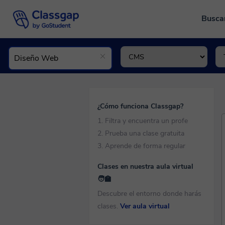
Busca
¿Cómo funciona Classgap?
1. Filtra y encuentra un profe
2. Prueba una clase gratuita
3. Aprende de forma regular
Clases en nuestra aula virtual
🧑‍🏫
Descubre el entorno donde harás
clases.
Ver aula virtual