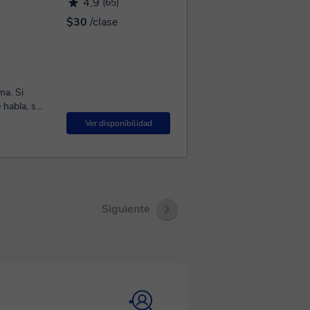
4,9
(65)
$30
/clase
abla, s...
Ver disponibilidad
Siguiente