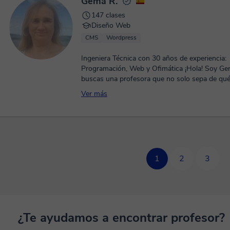
Gema R.
147 clases
Diseño Web
CMS
Wordpress
Ingeniera Técnica con 30 años de experiencia:
Programación, Web y Ofimática ¡Hola! Soy Gema. Si
buscas una profesora que no solo sepa de qué h
Ver más
1
2
3
¿Te ayudamos a encontrar profesor?