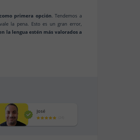
 como primera opción
. Tendemos a
le la pena. Esto es un gran error,
en la lengua estén más valorados a
José
(
24
)