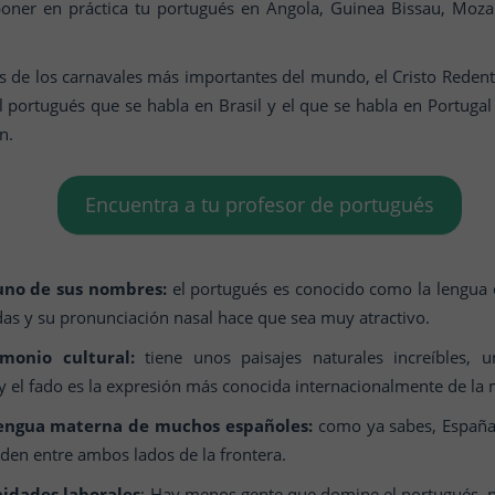
poner en práctica tu portugués en Angola, Guinea Bissau, Mo
s de los carnavales más importantes del mundo, el Cristo Redent
l portugués que se habla en Brasil y el que se habla en Portugal 
n.
Encuentra a tu profesor de portugués
uno de sus nombres:
el portugués es conocido como la lengua c
adas y su pronunciación nasal hace que sea muy atractivo.
monio cultural:
tiene unos paisajes naturales increíbles, u
 el fado es la expresión más conocida internacionalmente de la 
lengua materna de muchos españoles:
como ya sabes, España 
iden entre ambos lados de la frontera.
nidades laborales
: Hay menos gente que domine el portugués, por