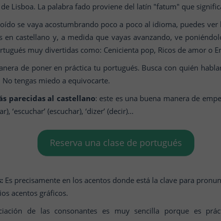
de Lisboa. La palabra fado proviene del latín "fatum" que signific
 oído se vaya acostumbrando poco a poco al idioma, puedes ver la
s en castellano y, a medida que vayas avanzando, ve poniéndol
portugués muy divertidas como: Cenicienta pop, Ricos de amor o Era
nera de poner en práctica tu portugués. Busca con quién hablar
. No tengas miedo a equivocarte.
s parecidas al castellano
: este es una buena manera de empez
r), ‘escuchar’ (escuchar), ‘dizer’ (decir)…
Reserva una clase de portugués
:
Es precisamente en los acentos donde está la clave para pronun
ios acentos gráficos.
iación de las consonantes es muy sencilla porque es prácti