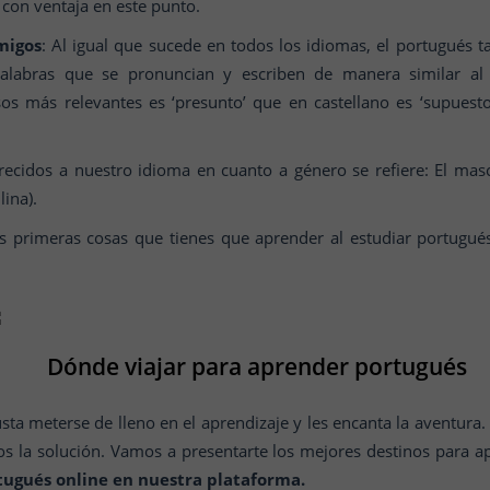
con ventaja en este punto.
migos
: Al igual que sucede en todos los idiomas, el portugués
palabras que se pronuncian y escriben de manera similar al c
sos más relevantes es ‘presunto’ que en castellano es ‘supuesto
cidos a nuestro idioma en cuanto a género se refiere: El mascul
lina).
s primeras cosas que tienes que aprender al estudiar portugués
Dónde viajar para aprender portugués
sta meterse de lleno en el aprendizaje y les encanta la aventura. 
os la solución. Vamos a presentarte los mejores destinos para 
tugués online en nuestra plataforma.