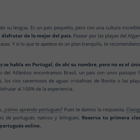
ndo su lengua. Es un país pequeño, pero con una cultura increíb
disfrutar de lo mejor del país.
Pasear por las playas del Algarv
as. Y si lo que te apetece es un plan tranquilo, te recomendamo
s
se habla en Portugal, de ahí su nombre, pero no es el úni
o del Atlántico encontramos Brasil, un país con unos paisajes fa
, los ríos cavernosos de aguas cristalinas de Bonito o las play
sfrutar al 100% de la experiencia.
o,
¿cómo aprendo portugués?
Pues te damos la respuesta.
Class
s de portugués nativos y bilingües.
Reserva tu primera cla
portugués online.