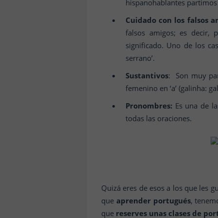
hispanohablantes partimos 
Cuidado con los falsos a
falsos amigos; es decir, 
significado. Uno de los ca
serrano’.
Sustantivos
: Son muy pare
femenino en ‘a’ (galinha: gal
Pronombres:
Es una de la
todas las oraciones.
Quizá eres de esos a los que les gu
que
aprender portugués
, tenem
que
reserves unas clases de por