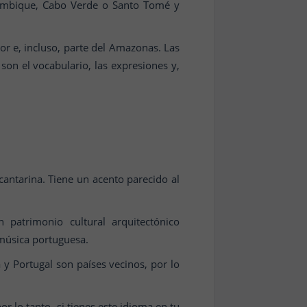
zambique, Cabo Verde o Santo Tomé y
or e, incluso, parte del Amazonas. Las
son el vocabulario, las expresiones y,
antarina. Tiene un acento parecido al
n patrimonio cultural arquitectónico
música portuguesa.
y Portugal son países vecinos, por lo
 lo tanto, si tienes este idioma en tu