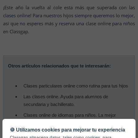
¡Este año la vuelta al cole esta más que superada con las
clases online! Para nuestros hijos siempre queremos lo mejor,
asi que no esperes más y reserva una clase online para niños
en Classgap.
Otros artículos relacionados que te interesarán:
Clases particulares online como rutina para tus hijos
Las clases online. Ayuda para alumnos de
secundaria y bachillerato.
Clases online de idiomas para niños. La mejor
extraescolar
🍪 Utilizamos cookies para mejorar tu experiencia
Cómo preparar la vuelta cole con clases online
Classgap almacena datos, tales como cookies, para