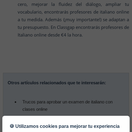
cero, mejorar la fluidez del diálogo, ampliar tu
vocabulario, encontrarás profesores de italiano online
a tu medida. Además (¡muy importante!) se adaptan a
tu presupuesto. En Classgap encontrarás profesores de
Italiano online desde €4 la hora.
Otros artículos relacionados que te interesarán:
Trucos para aprobar un examen de italiano con
clases online
6 plataformas para mejorar tu italiano
🍪 Utilizamos cookies para mejorar tu experiencia
Profesores de italiano online: el método perfecto