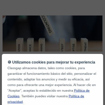
profesional a es...
Guía definitiva para aprender
🍪 Utilizamos cookies para mejorar tu experiencia
contabilidad online
Classgap almacena datos, tales como cookies, para
garantizar el funcionamiento básico del sitio, personalizar el
contenido, adaptar los anuncios y medir su eficacia, así
Al igual que las clases de idiomas como las de portugués (haz el
como para ofrecerte una mejor experiencia. Al hacer clic en
test online de portugués para saber tu nivel), la contabilidad puede
“Aceptar”, aceptas lo establecido en nuestra
Política de
abrirte muchas puertas laborales. Quizá todo lo que necesitas
Cookies
. También puedes visitar nuestra
Política de
para impulsar tu carrera o mejorar tu vida es un buen profesor de
privacidad
.
contabilidad online que te ofrezca un cluster clases particulares