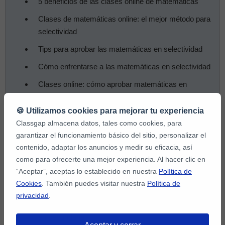
5 beneficios de las clases online de matemáticas
Clases de matemáticas online: el mejor método para
selectividad
Tips para aprobar las matemáticas en selectividad
Cómo enfrentarse a las matemáticas en selectividad
Clases online: cómo aprobar matemáticas en
selectividad
🍪 Utilizamos cookies para mejorar tu experiencia
Cómo son las clases online de matemáticas para
Classgap almacena datos, tales como cookies, para
secundaria
garantizar el funcionamiento básico del sitio, personalizar el
Cómo elegir profesor de matemáticas online para
contenido, adaptar los anuncios y medir su eficacia, así
secundaria
como para ofrecerte una mejor experiencia. Al hacer clic en
“Aceptar”, aceptas lo establecido en nuestra
Política de
Cómo aprobar un examen de matemáticas con
Cookies
. También puedes visitar nuestra
Política de
clases online
privacidad
.
5 Razones para hacer clases online de matemáticas
en secundaria