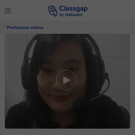
Profesores online
Yejee
0 clases
Coreano,
Inglés
Ofrece prueba gratuita
$ 15/
clase