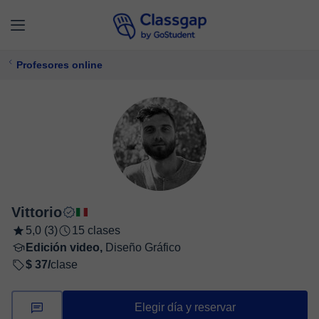
Profesores online
Vittorio
5,0 (3)
15 clases
Edición video,
Diseño Gráfico
$ 37/
clase
Elegir día y reservar