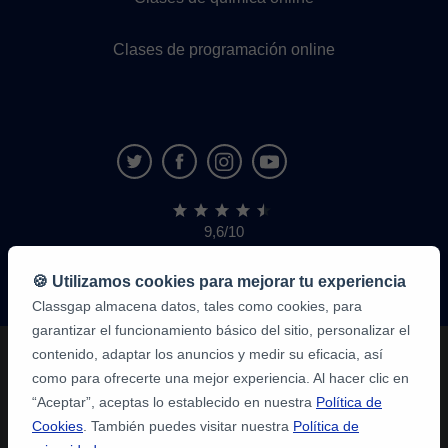
Clases de programación online
9,6/10
1.339.284
opiniones
de
🍪 Utilizamos cookies para mejorar tu experiencia
alumnos
Classgap almacena datos, tales como cookies, para
garantizar el funcionamiento básico del sitio, personalizar el
contenido, adaptar los anuncios y medir su eficacia, así
como para ofrecerte una mejor experiencia. Al hacer clic en
“Aceptar”, aceptas lo establecido en nuestra
Política de
Cookies
. También puedes visitar nuestra
Política de