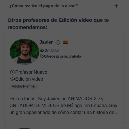
Las clases se realizan en el aula virtual de Classgap,
“Cambiar fecha”.
¿Cómo realizo el pago de la clase?
desarrollada para el ámbito formativo con muchas
funcionalidades específicas para ello, como el vídeo-chat, la
En el momento en que selecciones una clase o un pack de
pizarra virtual o el editor de textos a tiempo real. En el siguiente
Otros profesores de Edición video que te
horas, podrás realizar el pago mediante nuestro TPV virtual.
enlace puedes ver una demo del aula y conocerla:
Ver aula
recomendamos:
Tienes dos opciones para efectuar el pago:
virtual
- Tarjeta de crédito.
- Paypal.
Javier
Una vez realices el pago de la clase, recibirás un e-mail de
$22
/clase
confirmación de la reserva.
Ofrece prueba gratuita
Profesor Nuevo
Edición video
Adobe Premier
Hola a todos! Soy Javier, un ANIMADOR 2D y
CREADOR DE VÍDEOS de Málaga, en España. Soy
un gran apasionado de cómo contar una historia de
manera visual...